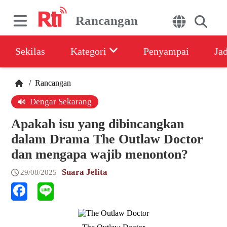
Rancangan
Sekilas
Kategori
Penyampai
Ja
/
Rancangan
Dengar Sekarang
Apakah isu yang dibincangkan
dalam Drama The Outlaw Doctor
dan mengapa wajib menonton?
Suara Jelita
29/08/2025