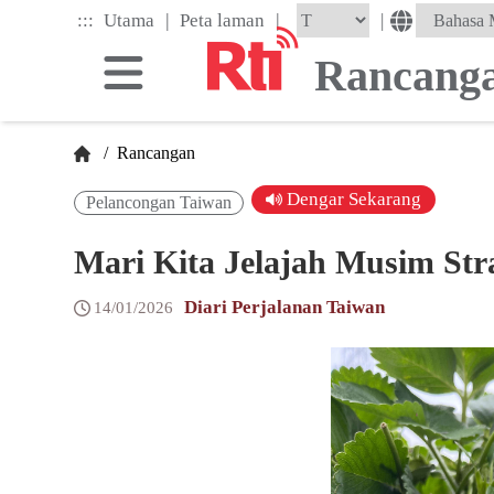
Skip
|
|
:::
|
Utama
Peta laman
to
the
Rancang
main
content
block
/
Rancangan
Dengar Sekarang
Pelancongan Taiwan
Mari Kita Jelajah Musim Str
Diari Perjalanan Taiwan
14/01/2026