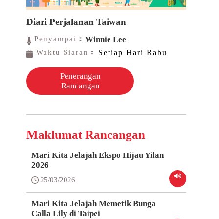
Diari Perjalanan Taiwan
Penyampai：
Winnie Lee
Waktu Siaran：
Setiap Hari Rabu
Penerangan
Rancangan
Maklumat Rancangan
Mari Kita Jelajah Ekspo Hijau Yilan
2026
25/03/2026
Mari Kita Jelajah Memetik Bunga
Calla Lily di Taipei