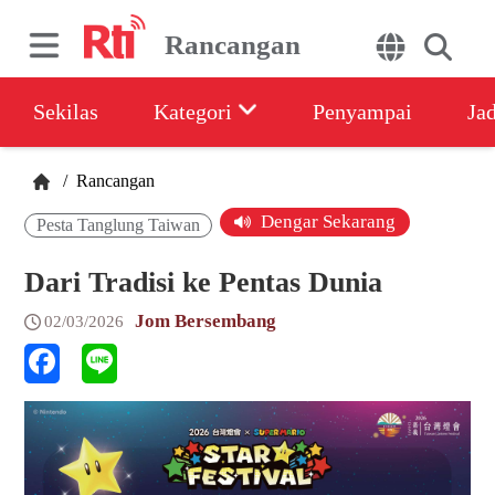
Rancangan
Sekilas
Kategori
Penyampai
Ja
/
Rancangan
Dengar Sekarang
Pesta Tanglung Taiwan
Dari Tradisi ke Pentas Dunia
Jom Bersembang
02/03/2026