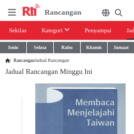
Rancangan
Sekilas
Kategori
Penyampai
Ja
Isnin
Selasa
Rabu
Khamis
Jumaat
/
Rancangan
Jadual Rancangan
Jadual Rancangan Minggu Ini