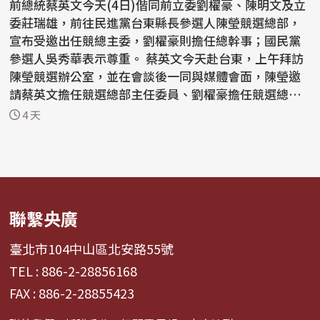
前總統蔡英文今天(4日)偕同前立委劉櫂豪、陳明文及立
委莊瑞雄，前往民進黨台東縣長參選人陳瑩競選總部，
宣布受邀出任競總主委，劉櫂豪則擔任總幹事；國民黨
參選人吳秀華表示尊重。 蔡英文今天赴台東，上午拜訪
陳瑩競選辦公室，並在會談後一同與媒體會面，陳瑩邀
請蔡英文擔任競選總部主任委員、劉櫂豪擔任競選總部
總幹...
4 天
聯繫央廣
臺北市104中山區北安路55號
TEL : 886-2-28856168
FAX : 886-2-28855423