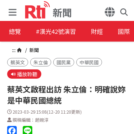
新聞
總覽
#漢光42號演習
財經
國際
:::
/
新聞
蔡英文
朱立倫
國民黨
中華民國
播放聆聽
蔡英文啟程出訪 朱立倫：明確說妳
是中華民國總統
2023-03-29 15:08(12-20 11:20更新)
撰稿編輯：趙婉淳