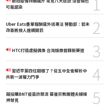
1
新冠疫情持續飆升 常見八大症狀 沒發燒也
可能感染
2
Uber Eats疊單報酬違外送專法 勞動部：若未
改善將按人連續開罰
3
HTC打造虛擬偶像 台灣娛樂首闢新賽道
4
習近平第四任期穩了？從五中全會解析中
共新一波權力鬥爭
5
藉採購BNT疫苗詐慈濟 幕後宗教團體夫婦接
押禁見