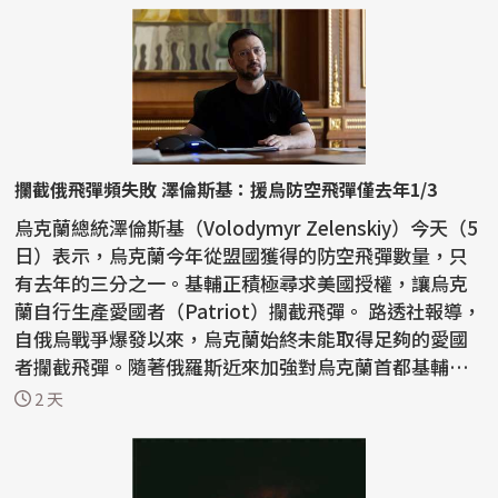
攔截俄飛彈頻失敗 澤倫斯基：援烏防空飛彈僅去年1/3
烏克蘭總統澤倫斯基（Volodymyr Zelenskiy）今天（5
日）表示，烏克蘭今年從盟國獲得的防空飛彈數量，只
有去年的三分之一。基輔正積極尋求美國授權，讓烏克
蘭自行生產愛國者（Patriot）攔截飛彈。 路透社報導，
自俄烏戰爭爆發以來，烏克蘭始終未能取得足夠的愛國
者攔截飛彈。隨著俄羅斯近來加強對烏克蘭首都基輔和
南部...
2 天