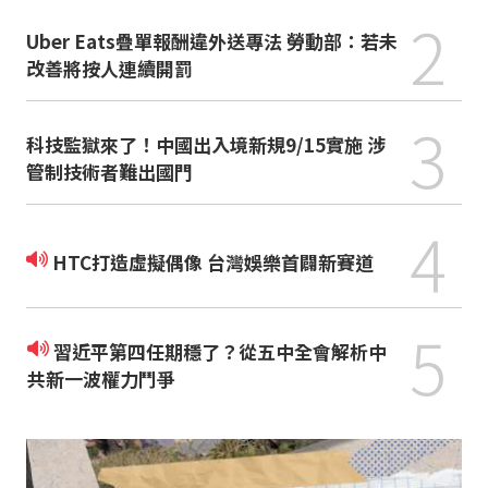
2
Uber Eats疊單報酬違外送專法 勞動部：若未
改善將按人連續開罰
3
科技監獄來了！中國出入境新規9/15實施 涉
管制技術者難出國門
4
HTC打造虛擬偶像 台灣娛樂首闢新賽道
5
習近平第四任期穩了？從五中全會解析中
共新一波權力鬥爭