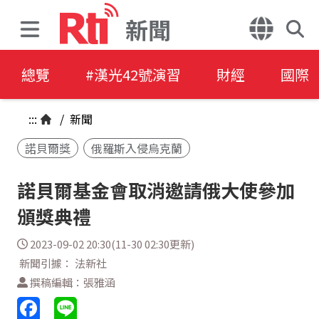
新聞
總覽
#漢光42號演習
財經
國際
:::
/
新聞
諾貝爾獎
俄羅斯入侵烏克蘭
諾貝爾基金會取消邀請俄大使參加
頒獎典禮
2023-09-02 20:30(11-30 02:30更新)
新聞引據： 法新社
撰稿編輯：張雅涵