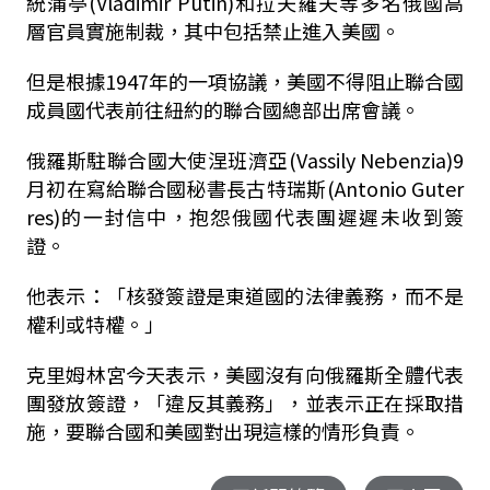
統蒲亭(Vladimir Putin)和拉夫羅夫等多名俄國高
層官員實施制裁，其中包括禁止進入美國。
但是根據1947年的一項協議，美國不得阻止聯合國
成員國代表前往紐約的聯合國總部出席會議。
俄羅斯駐聯合國大使涅班濟亞(Vassily Nebenzia)9
月初在寫給聯合國秘書長古特瑞斯(Antonio Guter
res)的一封信中，抱怨俄國代表團遲遲未收到簽
證。
他表示：「核發簽證是東道國的法律義務，而不是
權利或特權。」
克里姆林宮今天表示，美國沒有向俄羅斯全體代表
團發放簽證，「違反其義務」，並表示正在採取措
施，要聯合國和美國對出現這樣的情形負責。