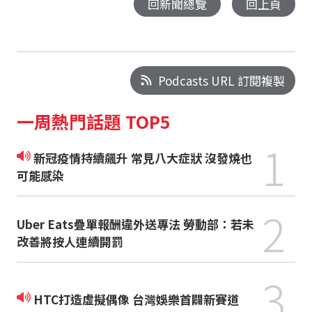
回新聞總覽
回上頁
Podcasts URL 訂閱複製
一周熱門話題 TOP5
1
新冠疫情持續飆升 常見八大症狀 沒發燒也
可能感染
2
Uber Eats疊單報酬違外送專法 勞動部：若未
改善將按人連續開罰
3
HTC打造虛擬偶像 台灣娛樂首闢新賽道