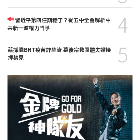
4
習近平第四任期穩了？從五中全會解析中
共新一波權力鬥爭
5
藉採購BNT疫苗詐慈濟 幕後宗教團體夫婦接
押禁見