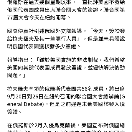
俄羅斯在過去幾個星期以來，一直批評美國不發給
俄國代表團成員出席聯合國大會的簽證。聯合國第
77屆大會今天在紐約開幕。
國際傳真社引述俄國外交部報導，「今天，簽證發
給拉夫羅夫及其一些隨行人員」，但是並未具體說
明俄國代表團獲核發多少簽證。
報導指出：「鑑於美國實施的非法制裁，我們希望
美國向其餘代表團成員發放簽證，並儘快解決後勤
問題。」
拉夫羅夫率領的俄羅斯代表團共56名成員，將出席
9月20日到26日在紐約召開的聯合國大會總辯論(G
eneral Debate)，但是之前遲遲未獲美國核發入境
簽證。
在俄羅斯於2月入侵烏克蘭後，美國宣布對俄國總