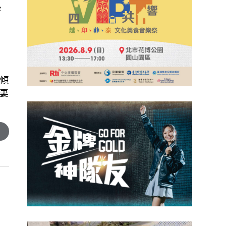
是
的
傾
妻