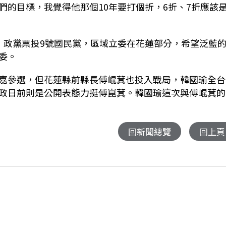
們的目標，我覺得他那個10年要打個折，6折、7折應該
，政黨票投9號國民黨，區域立委在花蓮部分，希望泛藍
委。
嘉參選，但花蓮縣前縣長傅崐萁也投入戰局，韓國瑜全台
政日前則是公開表態力挺傅崑萁。韓國瑜這次與傅崐萁的
回新聞總覽
回上頁