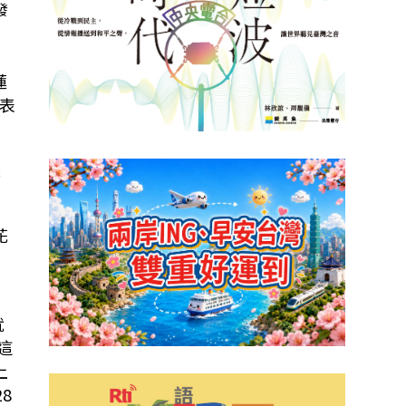
發
蓮
表
張
花
，
就
這
上
8