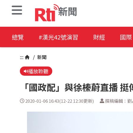
新聞
總覽
#漢光42號演習
財經
國際
:::
/
新聞
播放聆聽
「國政配」與徐榛蔚直播 挺
2020-01-06 16:43(12-22 12:30更新)
撰稿編輯：劉