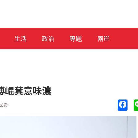
生活
政治
專題
兩岸
傅崐萁意味濃
品希