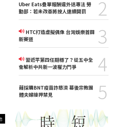
2
Uber Eats疊單報酬違外送專法 勞
動部：若未改善將按人連續開罰
3
HTC打造虛擬偶像 台灣娛樂首闢
新賽道
4
習近平第四任期穩了？從五中全
會解析中共新一波權力鬥爭
5
藉採購BNT疫苗詐慈濟 幕後宗教團
體夫婦接押禁見
他