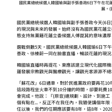
國民黨總統候選人韓國瑜與副手張善政6日下午在花
展。(
國民黨總統候選人韓國瑜與副手張善政今天(6日
的現況與未來的發展。始終沒有為國民黨花蓮立
態支持無黨籍花蓮立委候選人傅崑萁的意味濃厚
選戰倒數5天，國民黨總統候選人韓國瑜6日下
善政、徐榛蔚一同在臉書直播，暢談花蓮的現況
韓國瑜直播時再提花、東應該建立現代化國際機
蓮發展宗教觀光與醫療觀光，讓觀光客源源不絕
「蘇花改」6日通車，對於民進黨政府要再花10
這段路程坐火車不到10分鐘的時間，卻要耗費1
會完成。他說：『(原音)連規劃、設計、到施工
個有點在...，反正不在我任內，我隨便講個年限
任以後，我們的任期應該要有8年，這8年、202