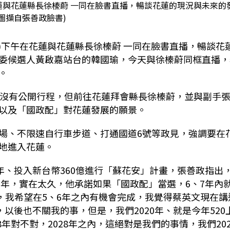
蓮與花蓮縣長徐榛蔚 一同在臉書直播，暢談花蓮的現況與未來的
圖擷自張善政臉書)
)下午在花蓮與花蓮縣長徐榛蔚 一同在臉書直播，暢談花
委候選人黃啟嘉站台的韓國瑜，今天與徐榛蔚同框直播，
。
午沒有公開行程，但前往花蓮拜會縣長徐榛蔚，並與副手
以及「國政配」對花蓮發展的願景。
場、不限速自行車步道、打通國道6號等政見，強調要在
地進入花蓮。
年、投入新台幣360億進行「蘇花安」計畫，張善政指出
0年，實在太久，他承諾如果「國政配」當選，6、7年內
，我希望在5、6年之內有機會完成，我覺得蔡英文現在講
，以後也不關我的事，但是，我們2020年、就是今年520
8年對不對，2028年之內，這絕對是我們的事情，我們202