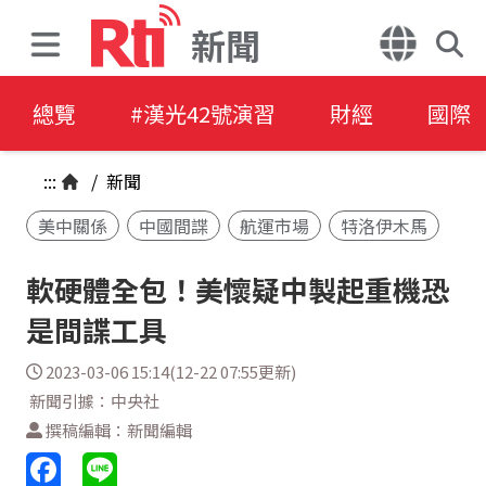
新聞
總覽
#漢光42號演習
財經
國際
:::
/
新聞
美中關係
中國間諜
航運市場
特洛伊木馬
軟硬體全包！美懷疑中製起重機恐
是間諜工具
2023-03-06 15:14(12-22 07:55更新)
新聞引據：中央社
撰稿編輯：新聞編輯