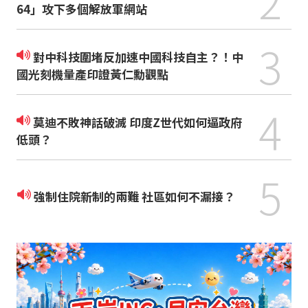
2
64」攻下多個解放軍網站
3
對中科技圍堵反加速中國科技自主？！中
國光刻機量產印證黃仁勳觀點
4
莫迪不敗神話破滅 印度Z世代如何逼政府
低頭？
5
強制住院新制的兩難 社區如何不漏接？