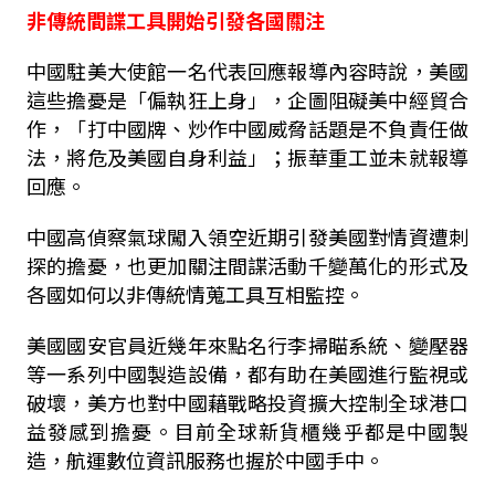
非傳統間諜工具開始引發各國關注
中國駐美大使館一名代表回應報導內容時說，美國
這些擔憂是「偏執狂上身」，企圖阻礙美中經貿合
作，「打中國牌、炒作中國威脅話題是不負責任做
法，將危及美國自身利益」；振華重工並未就報導
回應。
中國高偵察氣球闖入領空近期引發美國對情資遭刺
探的擔憂，也更加關注間諜活動千變萬化的形式及
各國如何以非傳統情蒐工具互相監控。
美國國安官員近幾年來點名行李掃瞄系統、變壓器
等一系列中國製造設備，都有助在美國進行監視或
破壞，美方也對中國藉戰略投資擴大控制全球港口
益發感到擔憂。目前全球新貨櫃幾乎都是中國製
造，航運數位資訊服務也握於中國手中。