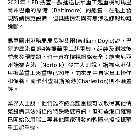
2021年，FBI搜查一艘運送振華重工起重機到馬里
蘭州巴爾的摩港（Baltimore）的船隻，在船上發
現所謂情蒐設備，但具體情況與有無涉及諜報均難
論斷。
馬里蘭州港務局局長陶艾爾(William Doyle)說，巴
爾的摩港買過4架振華重工起重機，組裝及測試後
並未發現問題，也一直在檢視網絡安全；維吉尼亞
州諾福克港（Norfolk）發言人則說，諾福克港使
用振華重工起重機已20年，向來是由自家員工操作
和保養。南卡州查爾斯頓港(Charleston)則不願置
評。
業界人士說，他們雖不認為起重機可以取得其他情
蒐設備無法捕捉的特殊敏感資訊，但有些港口確實
已開始改用瑞士等其他國家研發的軟體來操控振華
重工起重機。