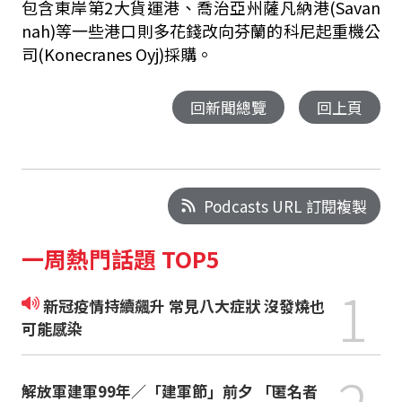
包含東岸第2大貨運港、喬治亞州薩凡納港(Savan
nah)等一些港口則多花錢改向芬蘭的科尼起重機公
司(Konecranes Oyj)採購。
回新聞總覽
回上頁
Podcasts URL 訂閱複製
一周熱門話題 TOP5
1
新冠疫情持續飆升 常見八大症狀 沒發燒也
可能感染
解放軍建軍99年／「建軍節」前夕 「匿名者