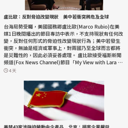
盧比歐：反對脅迫改變現狀 美中若衝突將危及全球
台海局勢受矚，美國國務卿盧比歐(Marco Rubio)在美
媒1日晚間播出的節目專訪中表示，不支持現狀有任何改
變，反對任何形式的脅迫性改變現狀行為；美中若發生
衝突，無論是經濟或軍事上，對兩國乃至全球而言都將
是災難性的，因此必須妥善處理。 盧比歐接受福斯新聞
頻道(Fox News Channel)節目「My View with Lara Tr
ump」...
4 天
美禁43家涉強迫勞動中企產品 北京：損害企業權益