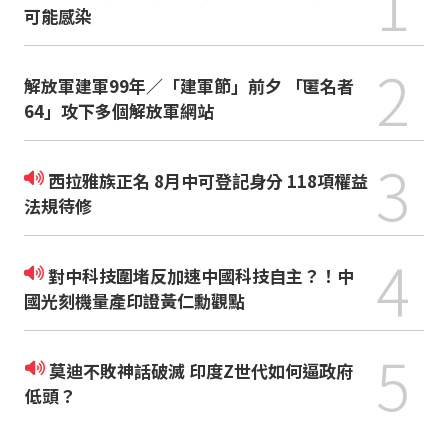
1
可能感染
2
解放軍建軍99年／「建軍節」前夕 「匿名者
64」攻下多個解放軍網站
3
西拉雅族正名 8月中可登記身分 118項權益
法規待修
4
對中科技圍堵反加速中國科技自主？！中
國光刻機量產印證黃仁勳觀點
5
莫迪不敗神話破滅 印度Z世代如何逼政府
低頭？