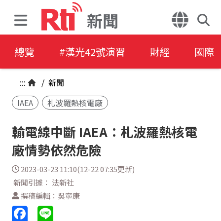
新聞
總覽
#漢光42號演習
財經
國際
:::
/
新聞
IAEA
札波羅熱核電廠
輸電線中斷 IAEA：札波羅熱核電
廠情勢依然危險
2023-03-23 11:10(12-22 07:35更新)
新聞引據： 法新社
撰稿編輯：吳寧康