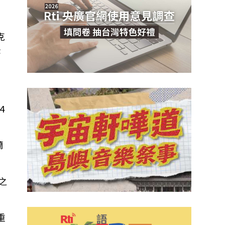
克
後
4
蘭
之
重