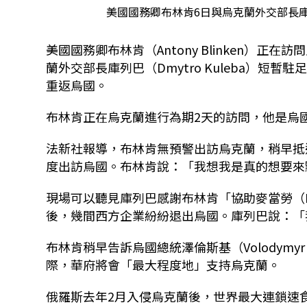
美國國務卿布林肯6日與烏克蘭外交部長庫列巴
美國國務卿布林肯（Antony Blinken）
蘭外交部長庫列巴（Dmytro Kuleba）
重返烏國。
布林肯正在烏克蘭進行為期2天的訪問，他是烏
法新社報導，布林肯無預警出訪烏克蘭，稍早抵
度出訪烏國。布林肯說：「我想我是真的想要
現場可以聽見庫列巴感謝布林肯「協助麥當勞（Mc
後，幾間西方企業紛紛退出烏國。庫列巴說：
布林肯稍早告訴烏國總統澤倫斯基（Volodymyr
際，華府將會「最大程度地」支持烏克蘭。
俄羅斯去年2月入侵烏克蘭後，世界最大連鎖速