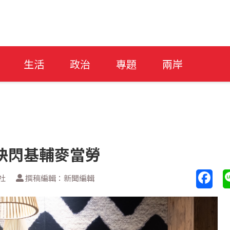
生活
政治
專題
兩岸
快閃基輔麥當勞
社
撰稿編輯：新聞編輯