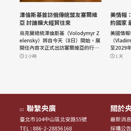
澤倫斯基首訪俄傳統盟友塞爾維
美情報
亞 討論擴大經貿往來
約國家
烏克蘭總統澤倫斯基（Volodymyr Z
美國情報
elensky）將自今天（8日）開始，展
（Vladi
開任內首次正式出訪塞爾維亞的行
至202
程，預計將與塞國總統武契奇（Alek
ATO）
2 小時
1 天
sandar Vucic）舉行會談。塞爾維亞
探北約決
是歐洲少數仍與俄羅斯友好的國家，
小規模地面入
因此也讓澤倫斯基此行格外受到矚
報」（The 
目。 法新社報導，自俄羅斯2022年
日報導，
入侵烏克蘭以來，澤倫斯基走訪許多
之際，美
國家尋求支持...
緊，一...
聯繫央廣
關於
:::
臺北市104中山區北安路55號
最新消
TEL : 886-2-28856168
採購公