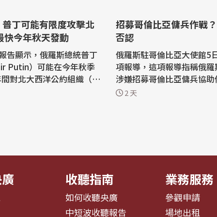
：普丁可能有限度攻擊北
招募哥倫比亞傭兵作戰？
 最快今年秋天發動
否認
報告顯示，俄羅斯總統普丁
俄羅斯駐哥倫比亞大使館5
mir Putin）可能在今年秋季
項報導，這項報導指稱俄羅
9年間對北大西洋公約組織（N
涉嫌招募哥倫比亞傭兵協助
成員國發動有限度攻擊，以試
克蘭作戰的網絡有關。 哥倫比亞新聞
2 天
心，該報告列舉網絡攻擊到
媒體「Noticias Caraco
侵等情境。 「華爾街日
項包括證詞與文件的調查，
Wall Street Journal）6
科招募哥倫比亞人作為對抗
美國官員披露上述評估內容
的一部分。 俄羅斯駐哥倫比亞外交使
國正面臨某些關鍵彈藥吃
團5日駁斥這項報導，表示
「...
央廣
收聽指南
業務服務
息
如何收聽央廣
參觀申請
告
中短波收聽報告
場地出租