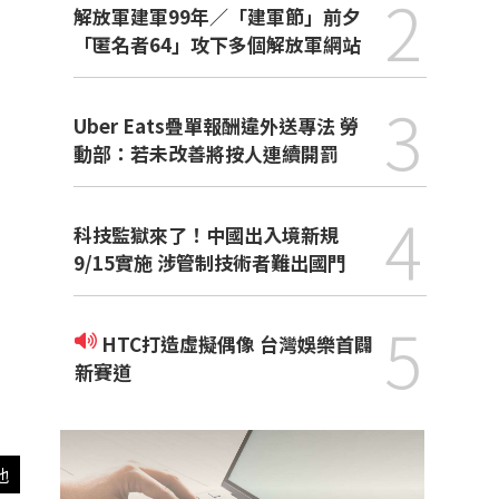
2
解放軍建軍99年／「建軍節」前夕
「匿名者64」攻下多個解放軍網站
3
Uber Eats疊單報酬違外送專法 勞
動部：若未改善將按人連續開罰
4
科技監獄來了！中國出入境新規
9/15實施 涉管制技術者難出國門
5
HTC打造虛擬偶像 台灣娛樂首闢
新賽道
他