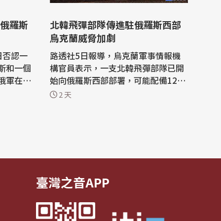
俄羅斯
北韓飛彈部隊傳進駐俄羅斯西部
烏克蘭威脅加劇
日否認一
路透社5日報導，烏克蘭軍事情報機
斯和一個
構官員表示，一支北韓飛彈部隊已開
俄軍在烏
始向俄羅斯西部部署，可能配備120
枚彈道飛彈和6套發射裝備要對烏克
2 天
l」3日刊登一
蘭發動攻擊。 烏克蘭非常欠缺高端防
指稱莫斯
空系統，而俄羅斯則透過特別難以攔
基輔戰略
截的彈道飛彈來試圖突破。 雖然俄羅
斯自2023年底已對烏克蘭發射了數十
俄羅斯和
枚的北韓彈道飛彈，但部署北韓飛彈
部隊...
臺灣之音APP