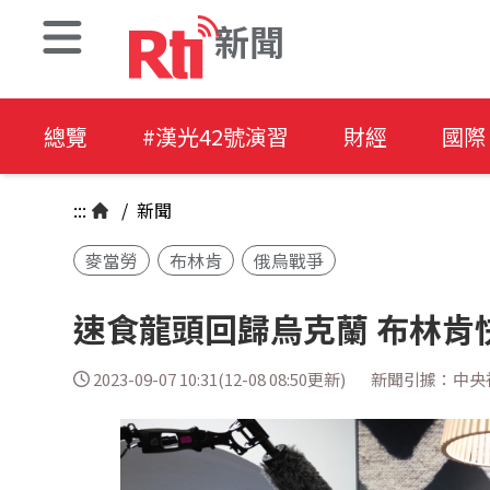
新聞
總覽
#漢光42號演習
財經
國際
:::
/
新聞
麥當勞
布林肯
俄烏戰爭
速食龍頭回歸烏克蘭 布林肯
2023-09-07 10:31(12-08 08:50更新)
新聞引據：中央