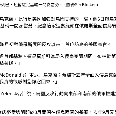
，短暫駐足基輔一間麥當勞。 (圖:@SecBlinken)
正在訪問烏克蘭，此行是美國加強對烏國支持的一環，他6日與烏
短暫駐足基輔一間麥當勞，紀念這家速食龍頭在俄羅斯全面侵烏
國6月初對俄羅斯展開反攻以來，首位訪烏的美國高官。
達首都基輔。這是莫斯科當局入侵烏克蘭期間，布林肯第
來點薯條。」
Donald's）重返」烏克蘭；俄羅斯去年全面入侵烏克
「我真的很感謝您讓它回來。」
 Zelenskyy）說，烏國反攻行動向東部和南部的俄軍推進
食店麥當勞隨即於3月關閉在俄烏兩國的餐廳，去年9月又