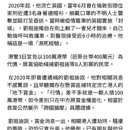
2020年起，他流亡英國，當年6月曾在倫敦街頭住
家附近遭3名身著連帽衫、臉戴口罩的不明人士襲
擊並毆打至昏迷。當時被疫情籠罩的英國實施「封
城」，劉祖迪獨自在街上躺了一會兒才醒來，自己
勉強呼叫救護車、到醫院接受近6小時的治療。他
稱這是一場「瀕死經驗」。
港警3日宣告以100萬港幣（近新台幣400萬元）為
代價，獎賞協助緝捕劉祖迪等8人到案的民眾。
在2020年即曾遭通緝的劉祖迪說，他對相關消息
不感驚訝，且早聽聞存在懸賞追捕特定流亡港人的
「地下賞金」，「行情」差不多就是一顆人頭100
萬港幣，如今差別只在中方將賞金檯面化，相當於
首度公然展示「跨國鎮壓」具體證據。
劉祖迪說，賞金消息一出，相關港人遭劫持、騷擾
的風險，恐怕只會升高。他舉例，已有朋友與他分