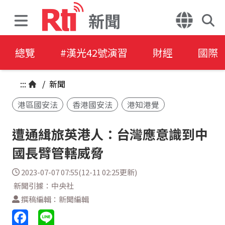
新聞
總覽
#漢光42號演習
財經
國際
:::
/
新聞
港區國安法
香港國安法
港知港覺
遭通緝旅英港人：台灣應意識到中
國長臂管轄威脅
2023-07-07 07:55(12-11 02:25更新)
新聞引據：中央社
撰稿編輯：新聞編輯