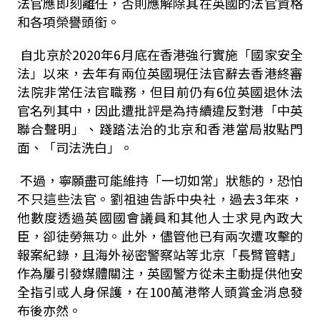
法官應即刻離任，否則應解除其在英國的法官資格
和各項榮譽頭銜。
自北京於2020年6月底在香港強行實施「國家安全
法」以來，去年有兩位英國現任法官辭去香港終審
法院非常任法官職務，但目前仍有6位英國退休法
官名列其中，因此遭批評是為持續違反對港「中英
聯合聲明」、踐踏法治的北京和香港當局妝點門
面、「司法洗白」。
不過，寧願盡可能維持「一切如常」狀態的，恐怕
不只這些法官。劉祖迪告訴中央社，過去3年來，
他數度透過英國國會議員和其他人士求見內政大
臣，卻徒勞無功。此外，儘管他已有兩次遭攻擊的
報案紀錄，且海外祕密警察站等北京「長臂管轄」
作為屢引發媒體關注，英國警方從未主動提供他安
全指引或人身保護，在100萬港幣人頭賞金消息發
布後亦然。