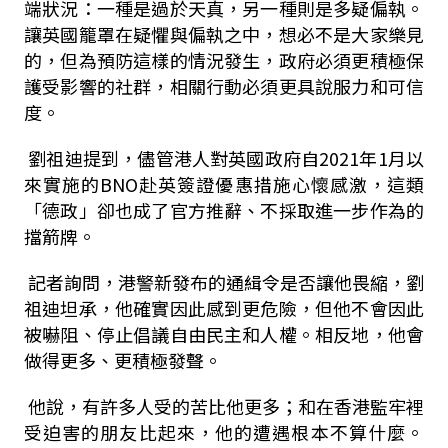
端狀況：一種是過於天真，另一種則是多疑偏執。
讓英國籠罩在疑懼與偏執之中，想必不是大家樂見
的，但為預防這樣的情況發生，政府必須更積極保
護受影響的社群，相關行動必須更具說服力和可信
度。
劉祖迪提到，儘管港人對英國政府自2021年1月以
來實施的BNO赴英簽證優惠措施心懷感激，這類
「德政」卻也成了官方推辭、不採取進一步作為的
擋箭牌。
記者詢問，港警新發布的通緝令是否讓他畏縮，劉
祖迪坦承，他確實因此感到更危險，但他不會因此
被嚇阻、停止倡議自由民主和人權。相反地，他會
做得更多、更積極發聲。
他說，有許多人受的苦比他更多；和在香港監牢裡
受迫害的朋友比起來，他的遭遇根本不算什麼。