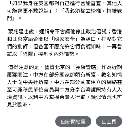
「如果我身在英國都對自己進行言論審查，其他人
可能會更不敢說話」；「我必須樹立榜樣，持續戰
鬥」。
蒙兆達也說，通緝令不會讓他停止政治倡議；香港
和北京當局企圖以「國家安全」為藉口，打壓對它
們的批評，但各國不應允許它們食髓知味，一再嘗
試以「恐懼」控制國內外情勢。
值得注意的是，儘管北京的「長臂管轄」作為近期
屢獲關注，中方在部分國家卻頗有斬獲。數名知情
人士向中央社透露，中方在部分國家建立的網絡甚
至可讓移民單位官員與中方分享台灣護照持有人入
境資訊、以利中方掌握台灣人行蹤，類似情況也可
見於歐洲。
回新聞總覽
回上頁