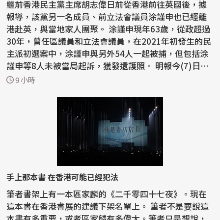
繼前香港民主黨主席胡志偉日前從香港前往英國後，據
報導，該黨另一名成員、前立法會議員涂謹申也已經離
港赴英，與當地家人團聚。 涂謹申現年63歲，從政超過
30年，曾任區議員和立法會議員，在2021年初發生的民
主派初選案中，涂謹申與另外54人一起被捕，但包括涂
謹申等8人未被當局起訴，獲發還護照。 明報今(7)日在
報導...
9 小時
手上那本書 在香港可能已經犯法
筆者書架上有一本區家麟的《二千零四十七夜》。現在
這本書在香港書展的建議下架名單上。 筆者不是要說這
本書有多重要，或者區家麟有多偉大。筆者只是想說，