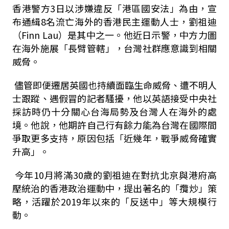
香港警方3日以涉嫌違反「港區國安法」為由，宣
布通緝8名流亡海外的香港民主運動人士，劉祖迪
（Finn Lau）是其中之一。他近日示警，中方力圖
在海外施展「長臂管轄」，台灣社群應意識到相關
威脅。
儘管即便遷居英國也持續面臨生命威脅、遭不明人
士跟蹤、遇假冒的記者騷擾，他以英語接受中央社
採訪時仍十分關心台海局勢及台灣人在海外的處
境。他說，他期許自己行有餘力能為台灣在國際間
爭取更多支持，原因包括「近幾年，戰爭威脅確實
升高」。
今年10月將滿30歲的劉祖迪在對抗北京與港府高
壓統治的香港政治運動中，提出著名的「攬炒」策
略，活躍於2019年以來的「反送中」等大規模行
動。