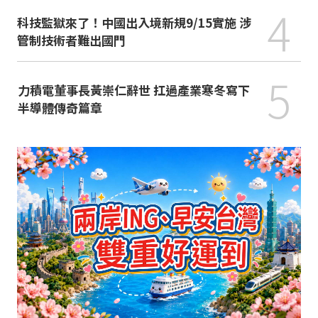
4
科技監獄來了！中國出入境新規9/15實施 涉
管制技術者難出國門
5
力積電董事長黃崇仁辭世 扛過產業寒冬寫下
半導體傳奇篇章