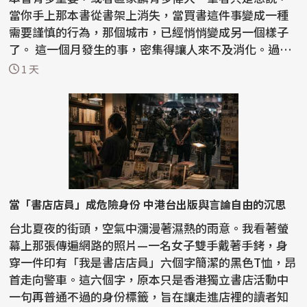
當你手上那本書從書架上消失，當買書這件事變成一種
需要謹慎的行為，那個城市，已經悄悄變成另一個樣子
了。 這一個月發生的事，密集得讓人來不及消化。過去
半...
1 天
當「書店店員」成危險身份 中港台出版與言論自由的沉思
台北夏夜的街頭，空氣中瀰漫著濕熱的雨意。我看著螢
幕上那張傳遍網路的照片—一名女子雙手戴著手銬，身
穿一件印有「我是書店店員」六個字簡潔的黑色T恤，昂
首走向警車。這六個字，原本只是香港獨立書店活動中
一句再普通不過的身份標籤，旨在讓走進店裡的讀者知