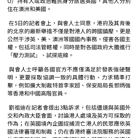
O）持有人或政治難民身分旅居英國，其他人分別
住在澳洲和美國。
在5日的記者會上，與會人士同意，港府及其背後
的北京的最新舉措不僅是對港人的跨國鎮壓，更是
公然干涉英、美、澳洲等國國內事務，侵害各國主
權，包括司法管轄權，同時是對各國政府大膽進行
「壓力測試」、試探底線。
與會人士呼籲各國官方不應僅滿足於發表強硬聲
明，更要採取協調一致的具體行動、力求精準打
擊，例如擴大制裁特首李家超、保安局局長鄧炳強
等香港和中國高階官員。
劉祖迪在記者會提出3點訴求，包括儘速與英國外
交和內政大臣會面，討論港人處境及英方可採取的
作為；在英國境內企圖捉捕流亡港人的民眾應依英
國法律審理和制裁；仍在香港終審法院服務的英國