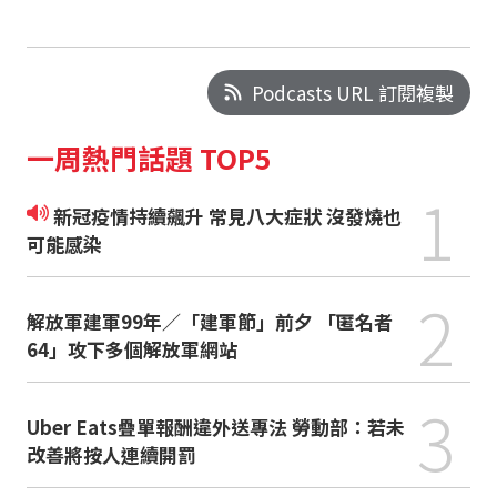
Podcasts URL 訂閱複製
一周熱門話題 TOP5
1
新冠疫情持續飆升 常見八大症狀 沒發燒也
可能感染
2
解放軍建軍99年／「建軍節」前夕 「匿名者
64」攻下多個解放軍網站
3
Uber Eats疊單報酬違外送專法 勞動部：若未
改善將按人連續開罰