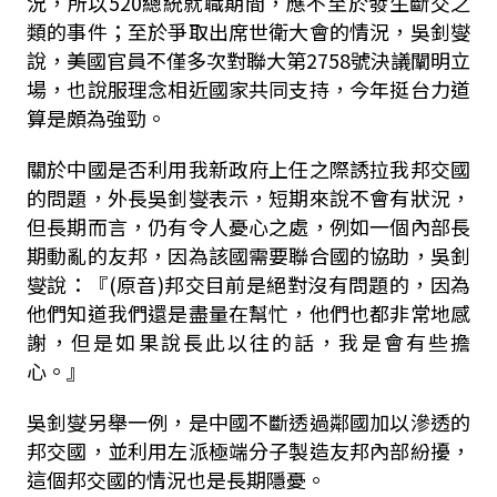
況，所以520總統就職期間，應不至於發生斷交之
類的事件；至於爭取出席世衛大會的情況，吳釗燮
說，美國官員不僅多次對聯大第2758號決議闡明立
場，也說服理念相近國家共同支持，今年挺台力道
算是頗為強勁。
關於中國是否利用我新政府上任之際誘拉我邦交國
的問題，外長吳釗燮表示，短期來說不會有狀況，
但長期而言，仍有令人憂心之處，例如一個內部長
期動亂的友邦，因為該國需要聯合國的協助，吳釗
燮說：『(原音)邦交目前是絕對沒有問題的，因為
他們知道我們還是盡量在幫忙，他們也都非常地感
謝，但是如果說長此以往的話，我是會有些擔
心。』
吳釗燮另舉一例，是中國不斷透過鄰國加以滲透的
邦交國，並利用左派極端分子製造友邦內部紛擾，
這個邦交國的情況也是長期隱憂。