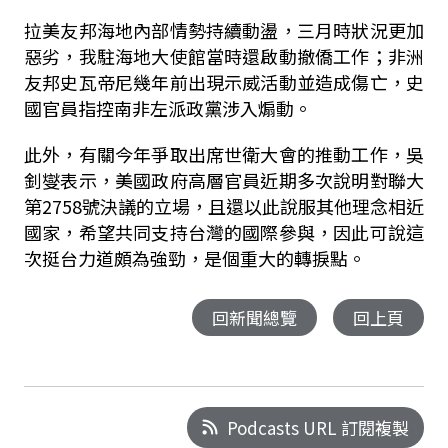
拉美友邦海地內部情勢持續動盪，三月時狀況更加
惡劣，我駐海地大使館當時還啟動撤僑工作；非洲
友邦史瓦帝尼幾年前出現示威活動並造成傷亡，史
國官員指控南非左派政黨涉入煽動。
此外，有關今年爭取出席世衛大會的推動工作，吳
釗燮表示，美國政府高層官員近期多次說明對聯大
第2758號決議的立場，且還以此說服其他理念相近
國家，希望共同支持台灣的國際參與，因此可說這
次挺台力道頗為強勁，是個重大的轉捩點。
回新聞總覽
回上頁
Podcasts URL 訂閱複製