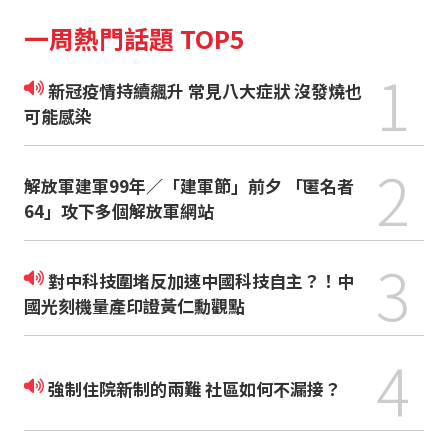
一周熱門話題 TOP5
1
新冠疫情持續飆升 常見八大症狀 沒發燒也
可能感染
2
解放軍建軍99年／「建軍節」前夕 「匿名者
64」攻下多個解放軍網站
3
對中科技圍堵反加速中國科技自主？！中
國光刻機量產印證黃仁勳觀點
4
強制住院新制的兩難 社區如何不漏接？