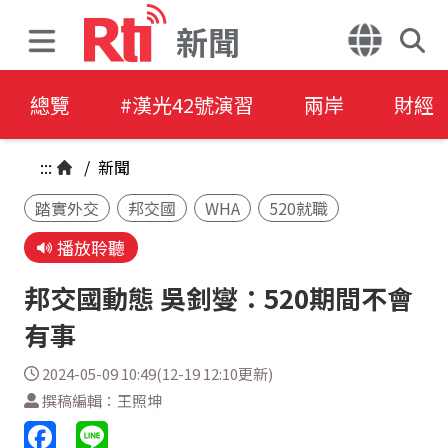
新聞
總覽
#漢光42號演習
兩岸
財經
:::
/
新聞
踏實外交
邦交國
WHA
520就職
播放聆聽
邦交國動態 吳釗燮：520期間不會
有事
2024-05-09 10:49(12-19 12:10更新)
撰稿編輯：王照坤