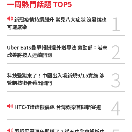
一周熱門話題 TOP5
1
新冠疫情持續飆升 常見八大症狀 沒發燒也
可能感染
2
Uber Eats疊單報酬違外送專法 勞動部：若未
改善將按人連續開罰
3
科技監獄來了！中國出入境新規9/15實施 涉
管制技術者難出國門
4
HTC打造虛擬偶像 台灣娛樂首闢新賽道
習近平第四任期穩了？從五中全會解析中