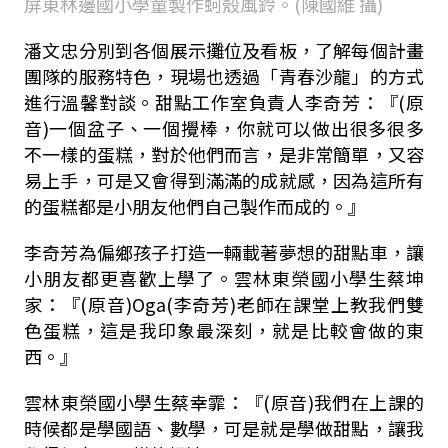
屏東林邊國小學童製作蚵殼風鈴。(陳國維 攝)
潘文忠分別到各個展示攤位及看板，了解每個計畫
團隊的服務特色，現場也透過「青春沙龍」的方式
進行溫馨對談。甜點工作室負責人李奇芳：『(原
音)一個盆子、一個攪棒，你就可以做出很多很多
不一樣的蛋糕，對於他們而言，是非常簡單，又容
易上手，可是又會得到滿滿的成就感，因為這所有
的蛋糕都是小朋友他們自己製作而成的。』
李奇芳為偏鄉孩子打造一輛載著夢想的甜點車，讓
小朋友都更喜歡上學了。雲林東榮國小學生蔡坤
家：『(原音)Oga(李奇芳)老師在課堂上教我們雙
色蛋糕，這是我印象最深刻，就是比較會做的東
西。』
雲林東榮國小學生蔡幸霏：『(原音)我們在上課的
時候都是學國語、數學，可是就是學做甜點，讓我