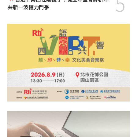
5
共新一波權力鬥爭