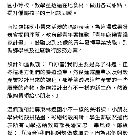
國小等校，教學童透過在地食材，做出各式甜點，
提升偏鄉孩子的土地認同感。
南投羅娜國小帶來活潑的唱跳表演，為這場成果發
表會揭開序幕。教育部青年署推動「青年鹿樂實踐
家計畫」，鼓勵18到35歲的青年發揮專業技能，到
偏鄉學校及社區執行服務方案。
設計師溫佩璇：『(原音)我們主要是為了林邊、佳
冬這地方他們的養殖漁業，然後蓮霧產業以及蚵殼
產業設計出來的課程，那希望透過這些產業的一些
廢棄的產物，能夠設計出有不一樣的新生命，然後
能夠帶領給小朋友。』
溫佩璇帶給屏東林邊國小不一樣的美術課，小朋友
學做蚵殼拼貼畫、彩繪蚵殼風鈴，學生鄭駿然還代
表所有同學送給教育部長潘文忠一串風鈴。鄭駿
然：『(原音)我們把蚵殼做成風鈴，因為那個蚵殼