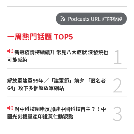
Podcasts URL 訂閱複製
一周熱門話題 TOP5
1
新冠疫情持續飆升 常見八大症狀 沒發燒也
可能感染
2
解放軍建軍99年／「建軍節」前夕 「匿名者
64」攻下多個解放軍網站
3
對中科技圍堵反加速中國科技自主？！中
國光刻機量產印證黃仁勳觀點