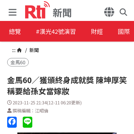
新聞
總覽
#漢光42號演習
財經
國際
:::
/
新聞
金馬60
金馬60／獲頒終身成就獎 陳坤厚笑
稱要給孫女當嫁妝
2023-11-25 21:34(12-11 06:20更新)
撰稿編輯：江昭倫