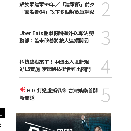
2
解放軍建軍99年／「建軍節」前夕
「匿名者64」攻下多個解放軍網站
3
Uber Eats疊單報酬違外送專法 勞
動部：若未改善將按人連續開罰
4
科技監獄來了！中國出入境新規
9/15實施 涉管制技術者難出國門
5
HTC打造虛擬偶像 台灣娛樂首闢
新賽道
社
公