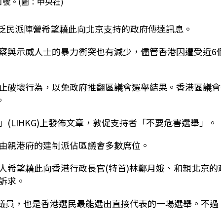
號。(圖：中央社)
的泛民派陣營希望藉此向北京支持的政府傳達訊息。
察與示威人士的暴力衝突也有減少，儘管香港因遭受近6
止破壞行為，以免政府推翻區議會選舉結果。香港區議會
。
(LIHKG)上發佈文章，敦促支持者「不要危害選舉」。
由親港府的建制派佔區議會多數席位。
人希望藉此向香港行政長官(特首)林鄭月娥、和親北京的
訴求。
選議員，也是香港選民最能選出直接代表的一場選舉。不過