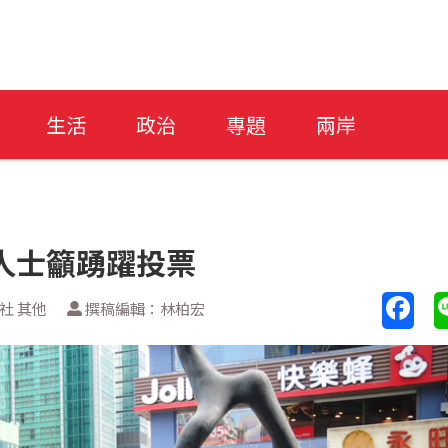
生活
政治
專題
兩岸
人士籲踴躍投票
社 其他
撰稿編輯：林柏宏