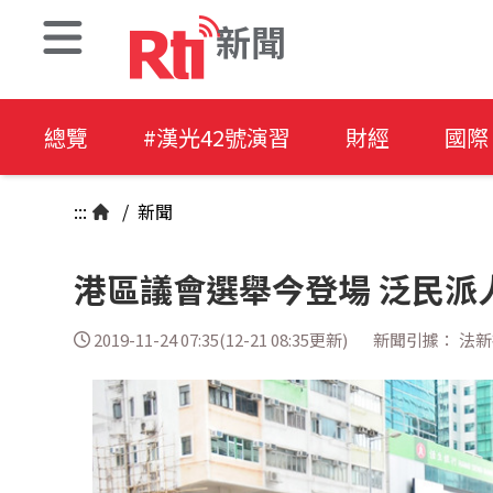
新聞
總覽
#漢光42號演習
財經
國際
:::
/
新聞
港區議會選舉今登場 泛民派
2019-11-24 07:35(12-21 08:35更新)
新聞引據： 法新