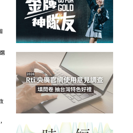
個
選
政
，