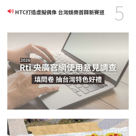
5
HTC打造虛擬偶像 台灣娛樂首闢新賽道