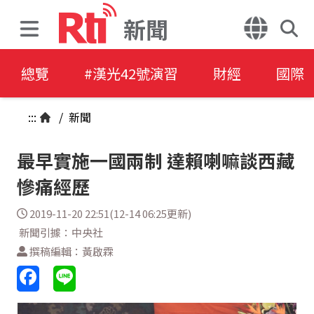
新聞
總覽
#漢光42號演習
財經
國際
:::
/
新聞
最早實施一國兩制 達賴喇嘛談西藏
慘痛經歷
2019-11-20 22:51(12-14 06:25更新)
新聞引據：中央社
撰稿編輯：黃啟霖