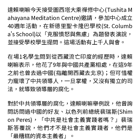
達賴喇嘛今天接受圖西塔大乘禪修中心(Tushita M
ahayana Meditation Centre)邀請，參加中心成立
40週年活動，在新德里聖卡隆巴學校(St. Columb
a's School)以「克服憤怒與焦慮」為題發表演說，
並接受學校學生提問。這場活動有上千人與會。
在場1名學生問到從西藏流亡印度的經歷時，達賴
喇嘛表示，他花了9年與中國共產黨相處，在這9年
之前也曾去過中國(指離開西藏去北京)；但可惜權
力寵壞了中共領導人，一旦掌權，又沒有獨立的司
法，就導致領導層的腐化。
對於中共領導層的腐化，達賴喇嘛舉例說，他曾詢
問訪問過中國的好友、以色列前總統裴瑞斯(Shim
on Peres)，「中共是社會主義實踐者嗎？」裴瑞
斯答覆說，他們才不是社會主義實踐者，他們是
「最糟糕的資本主義者」。