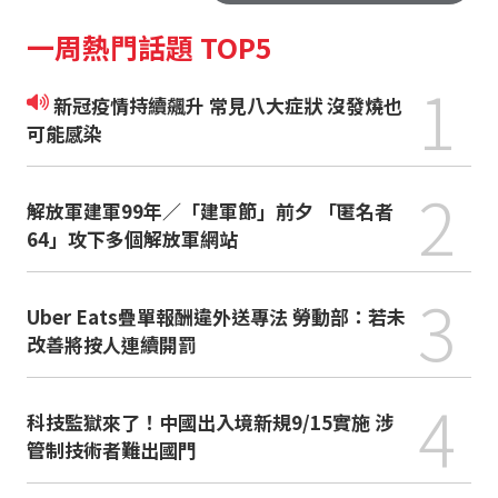
一周熱門話題 TOP5
1
新冠疫情持續飆升 常見八大症狀 沒發燒也
可能感染
2
解放軍建軍99年／「建軍節」前夕 「匿名者
64」攻下多個解放軍網站
3
Uber Eats疊單報酬違外送專法 勞動部：若未
改善將按人連續開罰
4
科技監獄來了！中國出入境新規9/15實施 涉
管制技術者難出國門