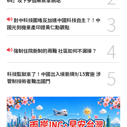
64」攻下多個解放軍網站
3
對中科技圍堵反加速中國科技自主？！中
國光刻機量產印證黃仁勳觀點
4
強制住院新制的兩難 社區如何不漏接？
5
科技監獄來了！中國出入境新規9/15實施 涉
管制技術者難出國門