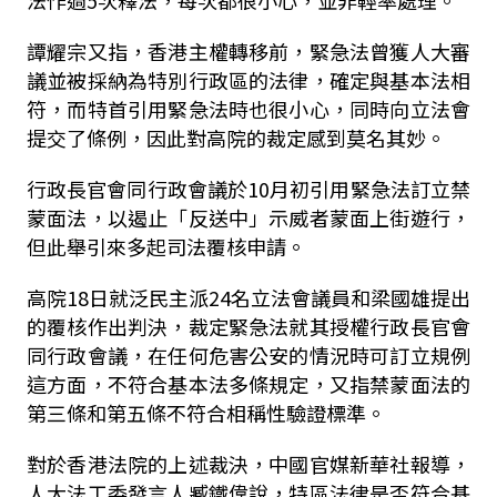
法作過5次釋法，每次都很小心，並非輕率處理。
譚耀宗又指，香港主權轉移前，緊急法曾獲人大審
議並被採納為特別行政區的法律，確定與基本法相
符，而特首引用緊急法時也很小心，同時向立法會
提交了條例，因此對高院的裁定感到莫名其妙。
行政長官會同行政會議於10月初引用緊急法訂立禁
蒙面法，以遏止「反送中」示威者蒙面上街遊行，
但此舉引來多起司法覆核申請。
高院18日就泛民主派24名立法會議員和梁國雄提出
的覆核作出判決，裁定緊急法就其授權行政長官會
同行政會議，在任何危害公安的情況時可訂立規例
這方面，不符合基本法多條規定，又指禁蒙面法的
第三條和第五條不符合相稱性驗證標準。
對於香港法院的上述裁決，中國官媒新華社報導，
人大法工委發言人臧鐵偉說，特區法律是否符合基