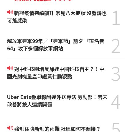
1
新冠疫情持續飆升 常見八大症狀 沒發燒也
可能感染
2
解放軍建軍99年／「建軍節」前夕 「匿名者
64」攻下多個解放軍網站
3
對中科技圍堵反加速中國科技自主？！中
國光刻機量產印證黃仁勳觀點
4
Uber Eats疊單報酬違外送專法 勞動部：若未
改善將按人連續開罰
5
強制住院新制的兩難 社區如何不漏接？