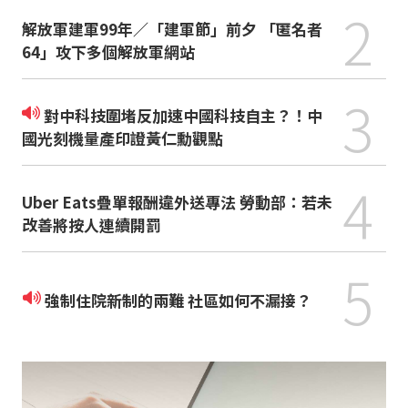
2
解放軍建軍99年／「建軍節」前夕 「匿名者
64」攻下多個解放軍網站
3
對中科技圍堵反加速中國科技自主？！中
國光刻機量產印證黃仁勳觀點
4
Uber Eats疊單報酬違外送專法 勞動部：若未
改善將按人連續開罰
5
強制住院新制的兩難 社區如何不漏接？