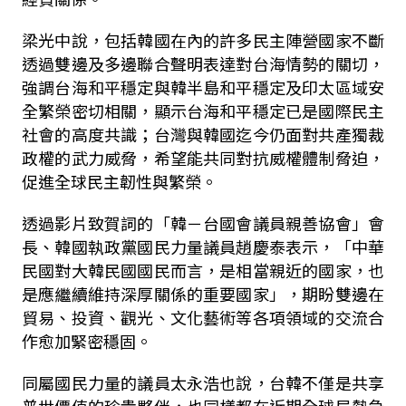
梁光中說，包括韓國在內的許多民主陣營國家不斷
透過雙邊及多邊聯合聲明表達對台海情勢的關切，
強調台海和平穩定與韓半島和平穩定及印太區域安
全繁榮密切相關，顯示台海和平穩定已是國際民主
社會的高度共識；台灣與韓國迄今仍面對共產獨裁
政權的武力威脅，希望能共同對抗威權體制脅迫，
促進全球民主韌性與繁榮。
透過影片致賀詞的「韓－台國會議員親善協會」會
長、韓國執政黨國民力量議員趙慶泰表示，「中華
民國對大韓民國國民而言，是相當親近的國家，也
是應繼續維持深厚關係的重要國家」，期盼雙邊在
貿易、投資、觀光、文化藝術等各項領域的交流合
作愈加緊密穩固。
同屬國民力量的議員太永浩也說，台韓不僅是共享
普世價值的珍貴夥伴，也同樣都在近期全球局勢急