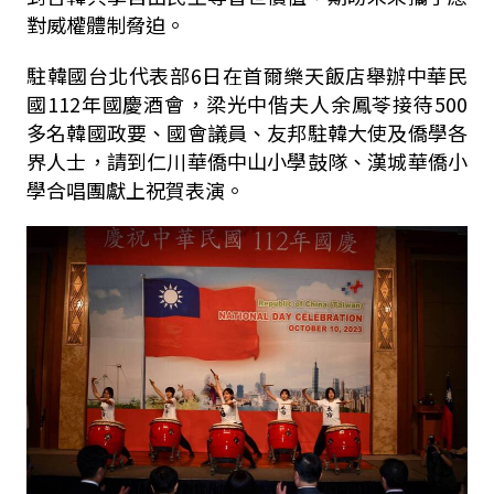
對威權體制脅迫。
駐韓國台北代表部6日在首爾樂天飯店舉辦中華民
國112年國慶酒會，梁光中偕夫人余鳳苓接待500
多名韓國政要、國會議員、友邦駐韓大使及僑學各
界人士，請到仁川華僑中山小學鼓隊、漢城華僑小
學合唱團獻上祝賀表演。