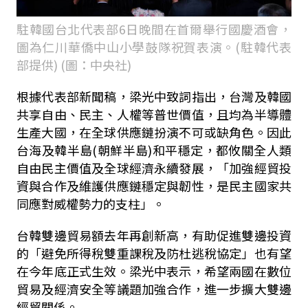
駐韓國台北代表部6日晚間在首爾舉行國慶酒會，
圖為仁川華僑中山小學鼓隊祝賀表演。(駐韓代表
部提供) (圖：中央社)
根據代表部新聞稿，梁光中致詞指出，台灣及韓國
共享自由、民主、人權等普世價值，且均為半導體
生產大國，在全球供應鏈扮演不可或缺角色。因此
台海及韓半島(朝鮮半島)和平穩定，都攸關全人類
自由民主價值及全球經濟永續發展，「加強經貿投
資與合作及維護供應鏈穩定與韌性，是民主國家共
同應對威權勢力的支柱」。
台韓雙邊貿易額去年再創新高，有助促進雙邊投資
的「避免所得稅雙重課稅及防杜逃稅協定」也有望
在今年底正式生效。梁光中表示，希望兩國在數位
貿易及經濟安全等議題加強合作，進一步擴大雙邊
經貿關係。