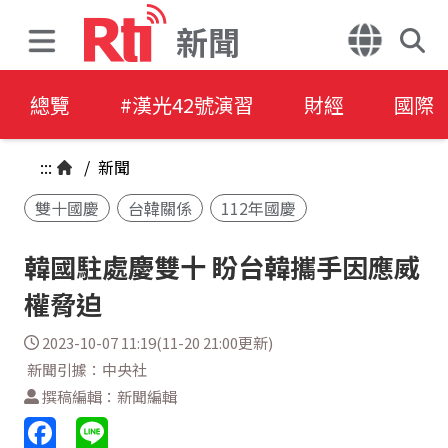
新聞
總覽
#漢光42號演習
財經
國際
:::
/
新聞
雙十國慶
台韓關係
112年國慶
韓國駐處慶雙十 盼台韓攜手因應威
權脅迫
2023-10-07 11:19(11-20 21:00更新)
新聞引據：中央社
撰稿編輯：新聞編輯