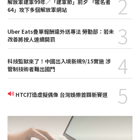
2
解放軍建軍99年／「建軍節」前夕 「匿名者
64」攻下多個解放軍網站
3
Uber Eats疊單報酬違外送專法 勞動部：若未
改善將按人連續開罰
4
科技監獄來了！中國出入境新規9/15實施 涉
管制技術者難出國門
5
HTC打造虛擬偶像 台灣娛樂首闢新賽道