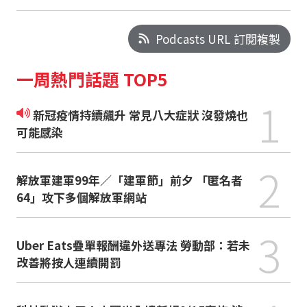
Podcasts URL 訂閱複製
一周熱門話題 TOP5
1
新冠疫情持續飆升 常見八大症狀 沒發燒也
可能感染
2
解放軍建軍99年／「建軍節」前夕 「匿名者
64」攻下多個解放軍網站
3
Uber Eats疊單報酬違外送專法 勞動部：若未
改善將按人連續開罰