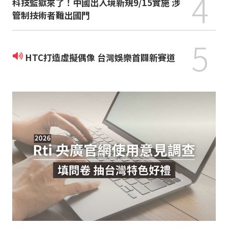
4
科技監獄來了！中國出入境新規9/15實施 涉
管制技術者難出國門
5
HTC打造虛擬偶像 台灣娛樂首闢新賽道