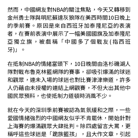
然而，中國網友對NBA的關注焦點，今天又轉移到
金州勇士隊與明尼蘇達灰狼隊在美西時間10日晚上
的季前賽。原因是來自西班牙加泰隆尼亞的表演
者，在賽前表演中展示了一幅美國國旗及加泰隆尼
亞獨立旗，被戲稱「中國多了個戰友(指西班
牙)」。
在抵制NBA的情緒當頭下，10日晚間由洛杉磯湖人
隊對戰布魯克林籃網隊的賽事，卻吸引爆滿的球迷
和觀眾，連未入場的球迷也對比賽津津樂道，許多
人仍藉由未授權的連結上網觀賽，不但大出其他中
國民眾預料，也使抵制力道頓時消風不少。
就在今天的深圳季前賽被認為氣氛緩和之際，一些
愛國情緒強烈的中國網友似乎不肯罷休，開始針對
上海賽的爆滿觀眾大肆批判。除四處留言大罵，更
稱呼這些球迷是「跪族籃孩」，且大作文章，引起