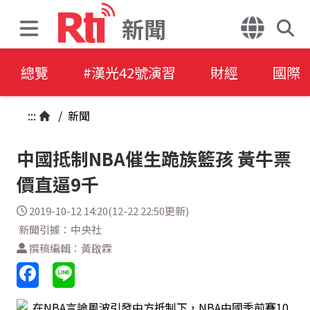
新聞
總覽
#漢光42號演習
財經
國際
:::
/
新聞
中國抵制NBA催生跪族籃孩 黃牛票
價直逼9千
2019-10-12 14:20(12-22 22:50更新)
新聞引據：中央社
撰稿編輯：黃啟霖