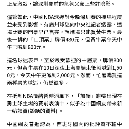
正反激戰，讓深圳賽前的氣氛又蒙上些許陰影。
儘管如此，中國NBA球迷對今晚深圳賽的捧場程度
並未受到影響。有廣州球迷向中央社記者透露，這
場比賽的門票早已售完，想進場只能買黃牛票。最
後一排的「山頂票」牌價480元，但黃牛票今天中
午已喊到800元。
這名球迷表示，至於最受歡迎的中層票，牌價800
元，但黃牛票在10日深夜上海賽結束後就喊到1,50
0元，今天中午更喊到2,000元。然而，忙著購買這
兩種票的球迷，仍然很多。
在抵制NBA情緒暫時消風下，「加獨」旗幟出現在
勇士隊主場的賽前表演中，似乎為中國網友帶來新
一輪談資(談話的資料) 。
中國網友普遍認為，西班牙國內的批評聲不輸中