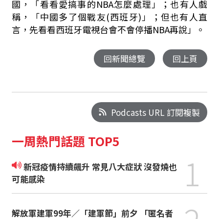
國，「看看愛搞事的NBA怎麼處理」；也有人戲
稱，「中國多了個戰友(西班牙)」；但也有人直
言，先看看西班牙電視台會不會停播NBA再說」。
回新聞總覽
回上頁
Podcasts URL 訂閱複製
一周熱門話題 TOP5
1
新冠疫情持續飆升 常見八大症狀 沒發燒也
可能感染
解放軍建軍99年／「建軍節」前夕 「匿名者