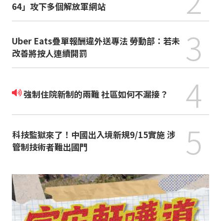
2
64」攻下多個解放軍網站
3
Uber Eats疊單報酬違外送專法 勞動部：若未
改善將按人連續開罰
4
強制住院新制的兩難 社區如何不漏接？
5
科技監獄來了！中國出入境新規9/15實施 涉
管制技術者難出國門