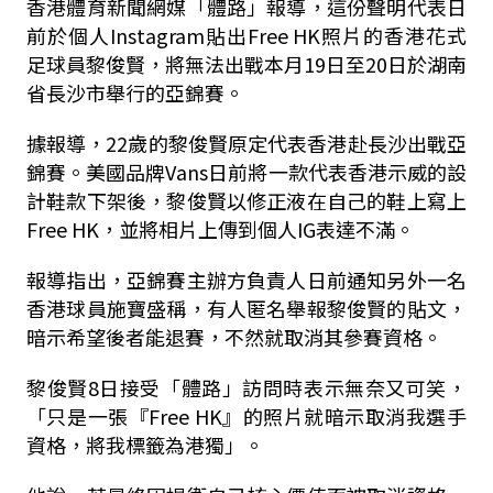
香港體育新聞網媒「體路」報導，這份聲明代表日
前於個人Instagram貼出Free HK照片的香港花式
足球員黎俊賢，將無法出戰本月19日至20日於湖南
省長沙市舉行的亞錦賽。
據報導，22歲的黎俊賢原定代表香港赴長沙出戰亞
錦賽。美國品牌Vans日前將一款代表香港示威的設
計鞋款下架後，黎俊賢以修正液在自己的鞋上寫上
Free HK，並將相片上傳到個人IG表達不滿。
報導指出，亞錦賽主辦方負責人日前通知另外一名
香港球員施寶盛稱，有人匿名舉報黎俊賢的貼文，
暗示希望後者能退賽，不然就取消其參賽資格。
黎俊賢8日接受「體路」訪問時表示無奈又可笑，
「只是一張『Free HK』的照片就暗示取消我選手
資格，將我標籤為港獨」。