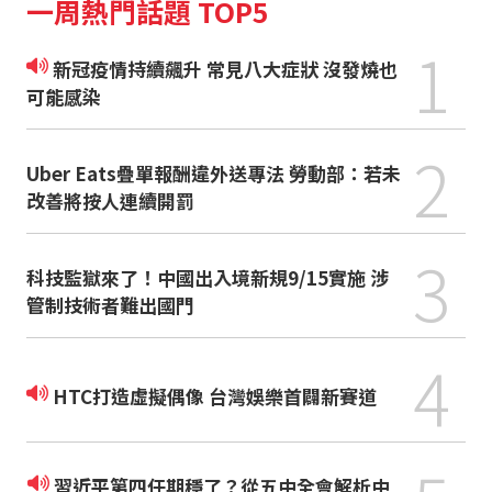
一周熱門話題 TOP5
1
新冠疫情持續飆升 常見八大症狀 沒發燒也
可能感染
2
Uber Eats疊單報酬違外送專法 勞動部：若未
改善將按人連續開罰
3
科技監獄來了！中國出入境新規9/15實施 涉
管制技術者難出國門
4
HTC打造虛擬偶像 台灣娛樂首闢新賽道
習近平第四任期穩了？從五中全會解析中