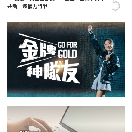
5
共新一波權力鬥爭