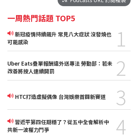
一周熱門話題 TOP5
1
新冠疫情持續飆升 常見八大症狀 沒發燒也
可能感染
2
Uber Eats疊單報酬違外送專法 勞動部：若未
改善將按人連續開罰
3
HTC打造虛擬偶像 台灣娛樂首闢新賽道
4
習近平第四任期穩了？從五中全會解析中
共新一波權力鬥爭