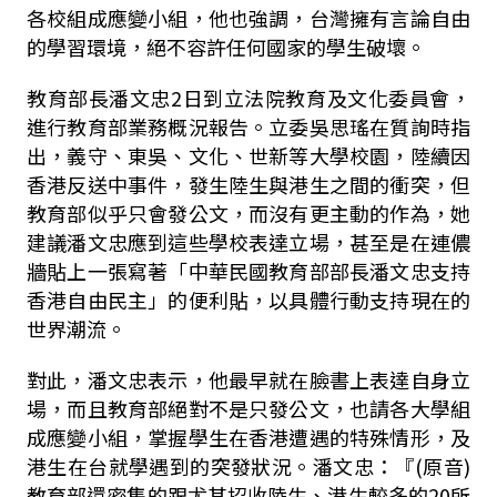
各校組成應變小組，他也強調，台灣擁有言論自由
的學習環境，絕不容許任何國家的學生破壞。
教育部長潘文忠2日到立法院教育及文化委員會，
進行教育部業務概況報告。立委吳思瑤在質詢時指
出，義守、東吳、文化、世新等大學校園，陸續因
香港反送中事件，發生陸生與港生之間的衝突，但
教育部似乎只會發公文，而沒有更主動的作為，她
建議潘文忠應到這些學校表達立場，甚至是在連儂
牆貼上一張寫著「中華民國教育部部長潘文忠支持
香港自由民主」的便利貼，以具體行動支持現在的
世界潮流。
對此，潘文忠表示，他最早就在臉書上表達自身立
場，而且教育部絕對不是只發公文，也請各大學組
成應變小組，掌握學生在香港遭遇的特殊情形，及
港生在台就學遇到的突發狀況。潘文忠：『(原音)
教育部還密集的跟尤其招收陸生、港生較多的20所