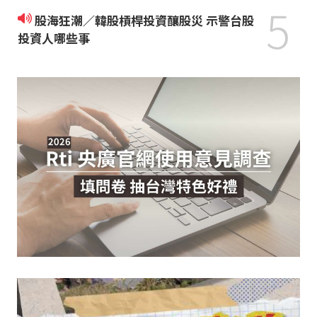
5
股海狂潮／韓股槓桿投資釀股災 示警台股
投資人哪些事