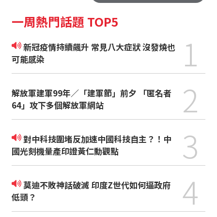
一周熱門話題 TOP5
1
新冠疫情持續飆升 常見八大症狀 沒發燒也
可能感染
2
解放軍建軍99年／「建軍節」前夕 「匿名者
64」攻下多個解放軍網站
3
對中科技圍堵反加速中國科技自主？！中
國光刻機量產印證黃仁勳觀點
4
莫迪不敗神話破滅 印度Z世代如何逼政府
低頭？