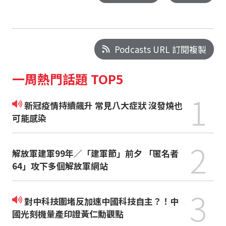
Podcasts URL 訂閱複製
一周熱門話題 TOP5
1
新冠疫情持續飆升 常見八大症狀 沒發燒也
可能感染
2
解放軍建軍99年／「建軍節」前夕 「匿名者
64」攻下多個解放軍網站
3
對中科技圍堵反加速中國科技自主？！中
國光刻機量產印證黃仁勳觀點