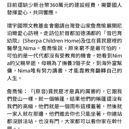
目前還缺少新台幣360萬元的建設經費，需要國人
發揮愛心，共同響應。
環宇國際文教基金會邀請台灣登山家詹喬愉展開尼
泊爾愛心訪視，走訪位於首都加德滿都的「雪巴育
幼院」(Sherpa Children Home)及住在貧民窟裡的
醫學生Nima。詹喬愉說，原來窮不是最可怕的，
可怕的是一代代都沒有受教育的機會，她看到Nim
a的父親早逝，母親為了撫養3個子女，到海外當幫
傭，Nima唯有努力讀書，才能靠教育翻轉自己的
人生。
詹喬愉：『(原音)貧民窟才是真的厲害的，它跟我
們登山一樣，就一個帳篷，結果他們的帳篷還沒有
我們的高級，他們就是一個雨布這樣蓋著，然後就
一家人就在那邊，他們進去你也只能坐著，你連站
都沒辦法站，也沒有門，大家都可以看你家在幹什
麼。』