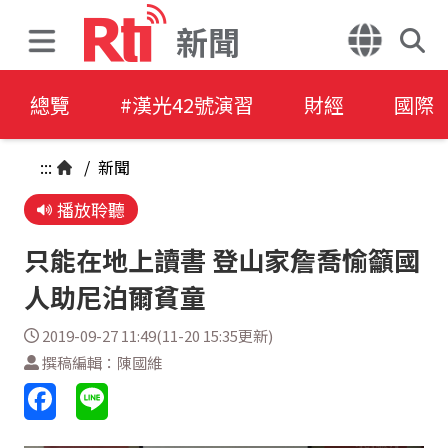
新聞
總覽
#漢光42號演習
財經
國際
:::
/
新聞
播放聆聽
只能在地上讀書 登山家詹喬愉籲國
人助尼泊爾貧童
2019-09-27 11:49(11-20 15:35更新)
撰稿編輯：陳國維