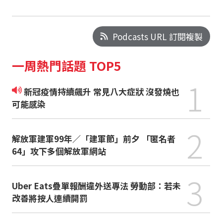
Podcasts URL 訂閱複製
一周熱門話題 TOP5
1
新冠疫情持續飆升 常見八大症狀 沒發燒也
可能感染
2
解放軍建軍99年／「建軍節」前夕 「匿名者
64」攻下多個解放軍網站
3
Uber Eats疊單報酬違外送專法 勞動部：若未
改善將按人連續開罰