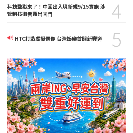
4
科技監獄來了！中國出入境新規9/15實施 涉
管制技術者難出國門
5
HTC打造虛擬偶像 台灣娛樂首闢新賽道