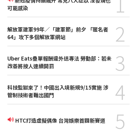
1
新冠疫情持續飆升 常見八大症狀 沒發燒也
可能感染
2
解放軍建軍99年／「建軍節」前夕 「匿名者
64」攻下多個解放軍網站
3
Uber Eats疊單報酬違外送專法 勞動部：若未
改善將按人連續開罰
4
科技監獄來了！中國出入境新規9/15實施 涉
管制技術者難出國門
5
HTC打造虛擬偶像 台灣娛樂首闢新賽道