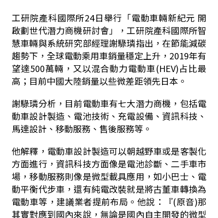
工研院產科國際所24日舉行「電動車輛新紀元 開
啟劃世代潛力商機研討會」，工研院產科國際所智
慧車輛與系統研究部經理謝騄璘指出，在節能減碳
趨勢下，全球電動乘用車銷量穩定上升，2019年有
望達500萬輛，又以混合動力電動車(HEV)占比最
高；目前中國大陸銷量以些微差距領先日本。
謝騄璘分析，目前電動車有七大潛力商機，包括電
動車設計製造、電池技術、充電設備、資訊科技、
馬達設計、移動服務、售後服務等。
他解釋，電動車設計製造可以朝越野車或是客製化
方面進行，資訊科技方面像是電池診斷、二手車市
場，移動服務則像是微型載具應用，如小巴士、電
動平衡代步車，還有純電改裝就是將古董車轉換為
電動車等，建議業者提前布局。他說：『(原音)那
其實對應到國內來說，無論是國內自主開發的微型