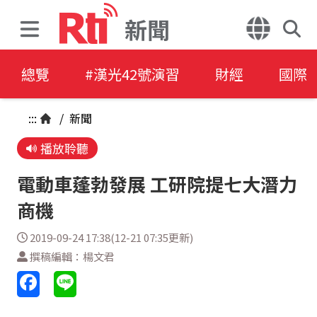
新聞
總覽
#漢光42號演習
財經
國際
:::
/
新聞
播放聆聽
電動車蓬勃發展 工研院提七大潛力
商機
2019-09-24 17:38(12-21 07:35更新)
撰稿編輯：楊文君