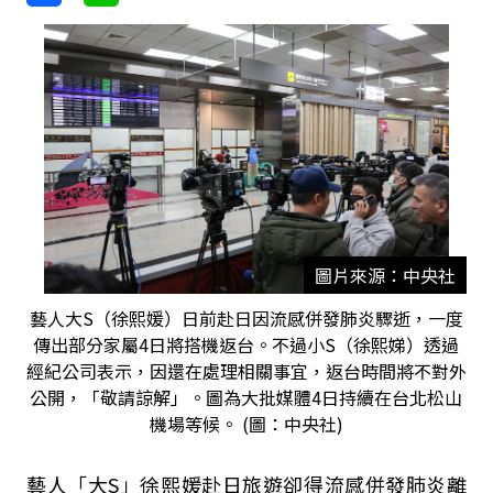
圖片來源：中央社
藝人大S（徐熙媛）日前赴日因流感併發肺炎驟逝，一度
傳出部分家屬4日將搭機返台。不過小S（徐熙娣）透過
經紀公司表示，因還在處理相關事宜，返台時間將不對外
公開，「敬請諒解」。圖為大批媒體4日持續在台北松山
機場等候。 (圖：中央社)
藝人「大S」徐熙媛赴日旅遊卻得流感併發肺炎離