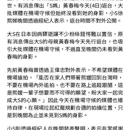
世。有消息傳出「S媽」黃春梅今天(4日)返台，大
批媒體在機場守候但始終沒看到她的身影，小S徐
熙娣晚間透過經紀人表示，返台時間不對外公開。
大S在日本因病驟逝讓不少粉絲錯愕難以置信，原
有消息傳出大S的母親黃春梅今天先行返台，也吸
引大批媒體在機場守候，不過直至晚間仍未看到黃
春梅的身影。
先前黃春梅曾透過王偉忠對外表示，不希望媒體在
機場搶拍，「能否在家人們帶著熙媛回到台灣時，
不要在機場內外追拍、也不要在路上追蹤跟隨，這
是熙媛一輩子想要而不可得的願望，盼大家一起完
成大S的心願。」因此今天在機場守候的媒體也維
持自律，在現場拉起紅龍規劃合適的拍攝位置，只
是到晚間為止並未見到S媽的身影。
小S則透過經紀人在晚間發表聲明，表示非常感謝