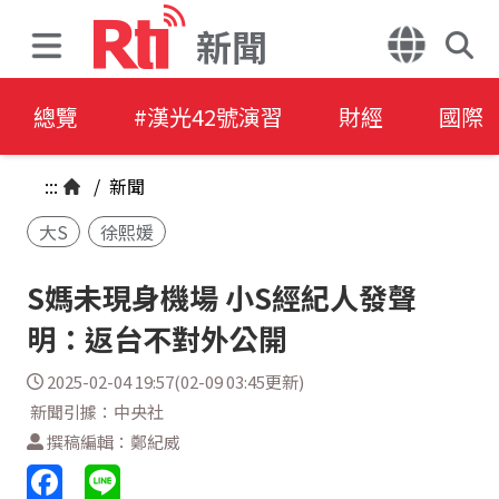
新聞
總覽
#漢光42號演習
財經
國際
:::
/
新聞
大S
徐熙媛
S媽未現身機場 小S經紀人發聲
明：返台不對外公開
2025-02-04 19:57(02-09 03:45更新)
新聞引據：中央社
撰稿編輯：鄭紀威