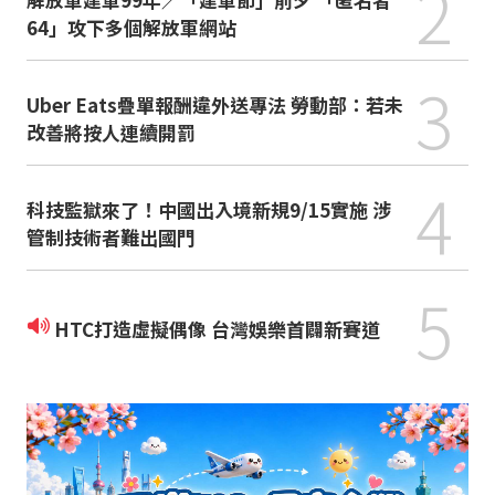
2
64」攻下多個解放軍網站
3
Uber Eats疊單報酬違外送專法 勞動部：若未
改善將按人連續開罰
4
科技監獄來了！中國出入境新規9/15實施 涉
管制技術者難出國門
5
HTC打造虛擬偶像 台灣娛樂首闢新賽道