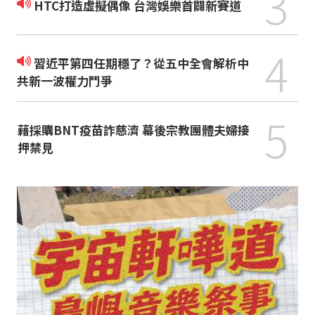
3
HTC打造虛擬偶像 台灣娛樂首闢新賽道
4
習近平第四任期穩了？從五中全會解析中
共新一波權力鬥爭
5
藉採購BNT疫苗詐慈濟 幕後宗教團體夫婦接
押禁見