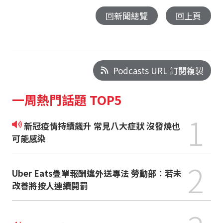
回新聞總覽
回上頁
Podcasts URL 訂閱複製
一周熱門話題 TOP5
1
新冠疫情持續飆升 常見八大症狀 沒發燒也
可能感染
2
Uber Eats疊單報酬違外送專法 勞動部：若未
改善將按人連續開罰