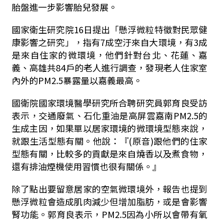
胎盤進一步影響胎兒發展。
國家衛生研究院16日提出「懸浮微粒特徵對民眾健
康影響之研究」，指有7成空汙來自大環境，有3成
是來自住家的微環境，他們針對台北、花蓮、嘉
義、高雄共84戶的老人進行調查，發現老人住家室
內外的PM2.5暴露量以嘉義最高。
國衛院國家環境醫學研究所合聘研究員郭育良受訪
表示，交通廢氣、石化重油是高屏雲嘉南PM2.5的
生成主因，如果單以居家環境的微環境型態來說，
就跟生活型態有關。他說：『(原音)跟他們的住家
型態有關，比較多的貢獻是來自燒香以及煮食物，
還有排油煙機使用習慣也很有關係。』
除了點出要留意居家的空氣微環境外，報告也提到
懸浮微粒會造成肌肉減少但增加脂肪，或是會影響
腎功能。郭育良表示，PM2.5因為小所以會帶有氧