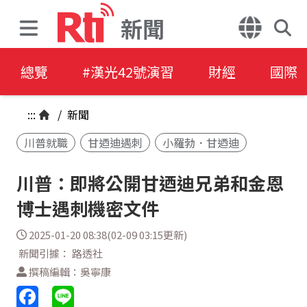
新聞
總覽
#漢光42號演習
財經
國際
:::
/
新聞
川普就職
甘迺迪遇刺
小羅勃．甘迺迪
川普：即將公開甘迺迪兄弟和金恩
博士遇刺機密文件
2025-01-20 08:38(02-09 03:15更新)
新聞引據： 路透社
撰稿編輯：吳寧康