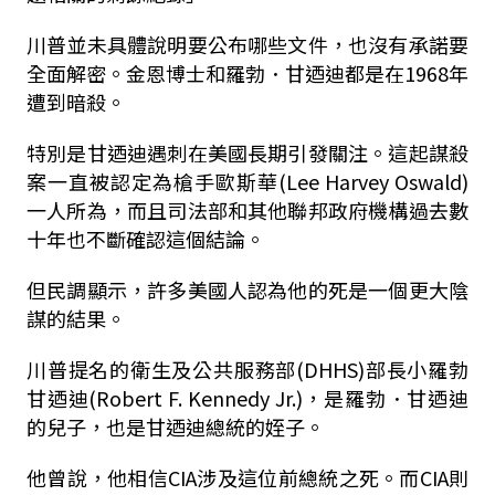
川普並未具體說明要公布哪些文件，也沒有承諾要
全面解密。金恩博士和羅勃．甘迺迪都是在1968年
遭到暗殺。
特別是甘迺迪遇刺在美國長期引發關注。這起謀殺
案一直被認定為槍手歐斯華(Lee Harvey Oswald)
一人所為，而且司法部和其他聯邦政府機構過去數
十年也不斷確認這個結論。
但民調顯示，許多美國人認為他的死是一個更大陰
謀的結果。
川普提名的衛生及公共服務部(DHHS)部長小羅勃
甘迺迪(Robert F. Kennedy Jr.)，是羅勃．甘迺迪
的兒子，也是甘迺迪總統的姪子。
他曾說，他相信CIA涉及這位前總統之死。而CIA則