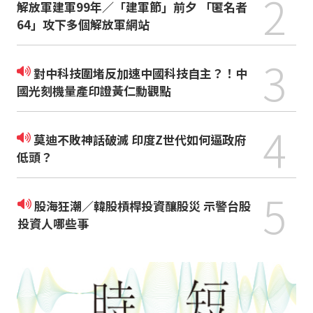
2
解放軍建軍99年／「建軍節」前夕 「匿名者
64」攻下多個解放軍網站
3
對中科技圍堵反加速中國科技自主？！中
國光刻機量產印證黃仁勳觀點
4
莫迪不敗神話破滅 印度Z世代如何逼政府
低頭？
5
股海狂潮／韓股槓桿投資釀股災 示警台股
投資人哪些事