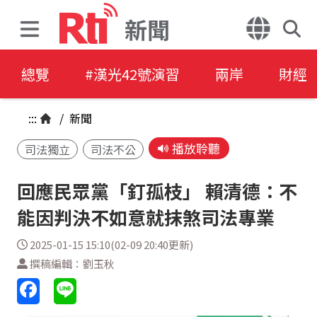
新聞
總覽
#漢光42號演習
兩岸
財經
:::
/
新聞
播放聆聽
司法獨立
司法不公
回應民眾黨「釘孤枝」 賴清德：不
能因判決不如意就抹煞司法專業
2025-01-15 15:10(02-09 20:40更新)
撰稿編輯：劉玉秋