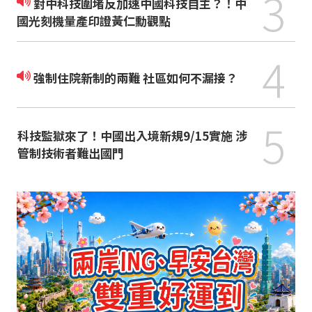
3
對中科技圍堵反加速中國科技自主？！中
國光刻機量產印證黃仁勳觀點
4
強制住院新制的兩難 社區如何不漏接？
5
科技監獄來了！中國出入境新規9/15實施 涉
管制技術者難出國門