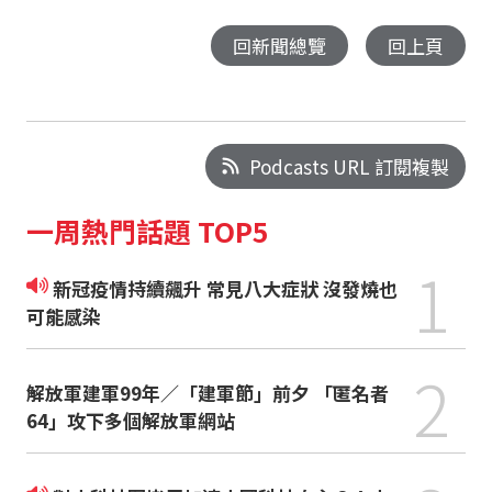
回新聞總覽
回上頁
Podcasts URL 訂閱複製
一周熱門話題 TOP5
1
新冠疫情持續飆升 常見八大症狀 沒發燒也
可能感染
2
解放軍建軍99年／「建軍節」前夕 「匿名者
64」攻下多個解放軍網站