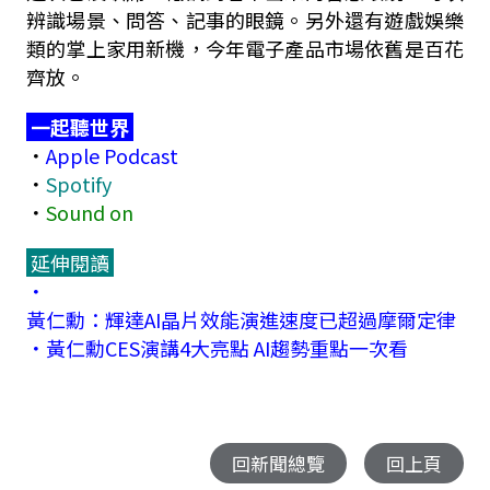
辨識場景、問答、記事的眼鏡。另外還有遊戲娛樂
類的掌上家用新機，今年電子產品市場依舊是百花
齊放。
一起聽世界
．
Apple Podcast
．
Spotify
．
Sound on
延伸閱讀
．
黃仁勳：輝達AI晶片效能演進速度已超過摩爾定律
．
黃仁勳CES演講4大亮點 AI趨勢重點一次看
回新聞總覽
回上頁