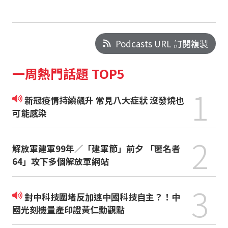
Podcasts URL 訂閱複製
一周熱門話題 TOP5
1
新冠疫情持續飆升 常見八大症狀 沒發燒也
可能感染
2
解放軍建軍99年／「建軍節」前夕 「匿名者
64」攻下多個解放軍網站
3
對中科技圍堵反加速中國科技自主？！中
國光刻機量產印證黃仁勳觀點