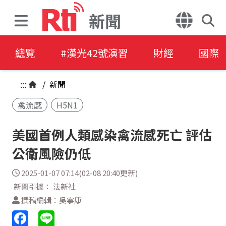
新聞
總覽
#漢光42號演習
財經
國際
:::
/
新聞
禽流感
H5N1
美國首例人類感染禽流感死亡 評估
公衛風險仍低
2025-01-07 07:14(02-08 20:40更新)
新聞引據： 法新社
撰稿編輯：吳寧康