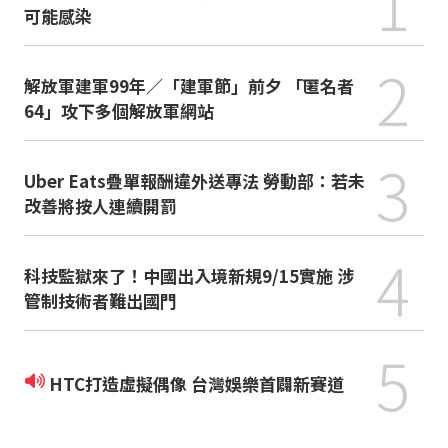
1
可能感染
2
解放軍建軍99年／「建軍節」前夕 「匿名者
64」攻下多個解放軍網站
3
Uber Eats疊單報酬違外送專法 勞動部：若未
改善將按人連續開罰
4
科技監獄來了！中國出入境新規9/15實施 涉
管制技術者難出國門
5
HTC打造虛擬偶像 台灣娛樂首闢新賽道