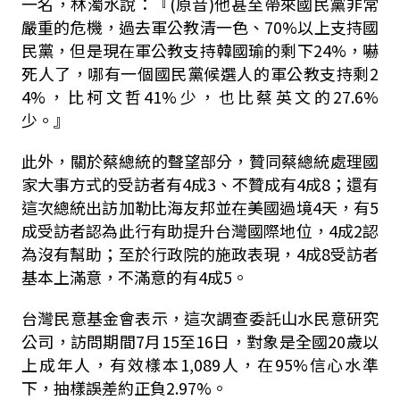
一名，林濁水說：『(原音)他甚至帶來國民黨非常
嚴重的危機，過去軍公教清一色、70%以上支持國
民黨，但是現在軍公教支持韓國瑜的剩下24%，嚇
死人了，哪有一個國民黨候選人的軍公教支持剩2
4%，比柯文哲41%少，也比蔡英文的27.6%
少。』
此外，關於蔡總統的聲望部分，贊同蔡總統處理國
家大事方式的受訪者有4成3、不贊成有4成8；還有
這次總統出訪加勒比海友邦並在美國過境4天，有5
成受訪者認為此行有助提升台灣國際地位，4成2認
為沒有幫助；至於行政院的施政表現，4成8受訪者
基本上滿意，不滿意的有4成5。
台灣民意基金會表示，這次調查委託山水民意研究
公司，訪問期間7月15至16日，對象是全國20歲以
上成年人，有效樣本1,089人，在95%信心水準
下，抽樣誤差約正負2.97%。