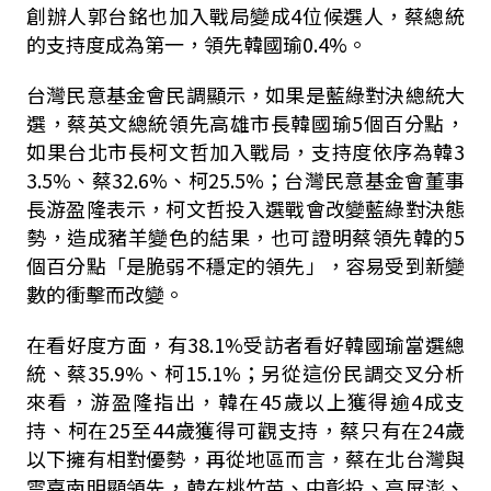
創辦人郭台銘也加入戰局變成4位候選人，蔡總統
的支持度成為第一，領先韓國瑜0.4%。
台灣民意基金會民調顯示，如果是藍綠對決總統大
選，蔡英文總統領先高雄市長韓國瑜5個百分點，
如果台北市長柯文哲加入戰局，支持度依序為韓3
3.5%、蔡32.6%、柯25.5%；台灣民意基金會董事
長游盈隆表示，柯文哲投入選戰會改變藍綠對決態
勢，造成豬羊變色的結果，也可證明蔡領先韓的5
個百分點「是脆弱不穩定的領先」，容易受到新變
數的衝擊而改變。
在看好度方面，有38.1%受訪者看好韓國瑜當選總
統、蔡35.9%、柯15.1%；另從這份民調交叉分析
來看，游盈隆指出，韓在45歲以上獲得逾4成支
持、柯在25至44歲獲得可觀支持，蔡只有在24歲
以下擁有相對優勢，再從地區而言，蔡在北台灣與
雲嘉南明顯領先，韓在桃竹苗、中彰投、高屏澎、