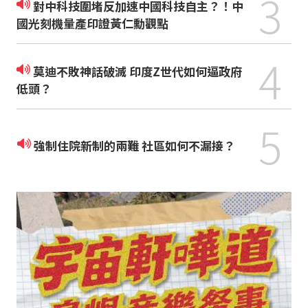
3
對中科技圍堵反加速中國科技自主？！中
國光刻機量產印證黃仁勳觀點
4
莫迪不敗神話破滅 印度Z世代如何逼政府
低頭？
5
強制住院新制的兩難 社區如何不漏接？