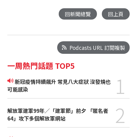
回新聞總覽
回上頁
Podcasts URL 訂閱複製
一周熱門話題 TOP5
1
新冠疫情持續飆升 常見八大症狀 沒發燒也
可能感染
2
解放軍建軍99年／「建軍節」前夕 「匿名者
64」攻下多個解放軍網站