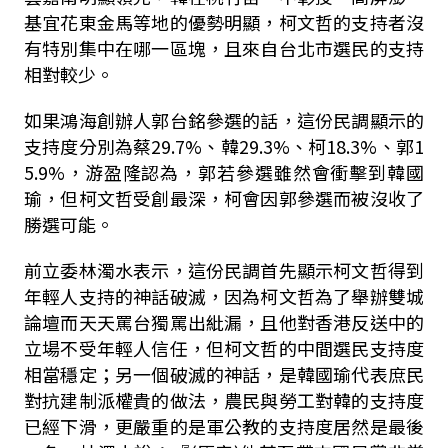
基宜花東金馬等地的優勢明顯，柯文哲的支持者沒
有特別集中在哪一區塊，且來自台北市選民的支持
相對較少。
如果鴻海創辦人郭台銘參選的話，這份民調顯示的
支持度分別為蔡29.7%、韓29.3%、柯18.3%、郭1
5.9%，游盈隆認為，郭若參選雖然會衝擊到韓國
瑜，但柯文哲受創最深，柯會因郭參選而被沒收了
勝選可能。
前立委林濁水表示，這份民調首先顯示柯文哲得到
年輕人支持的神話破滅，因為柯文哲為了舉辦雙城
論壇而天天罵台獨罵出紕漏，且他對香港反送中的
立場不受年輕人信任，但柯文哲的中間選民支持度
相當穩定；另一個破滅的神話，是韓國瑜代表庶民
對抗建制派權貴的做法，農民與勞工對韓的支持度
已經下滑，更嚴重的是軍公教的支持度居然是最後