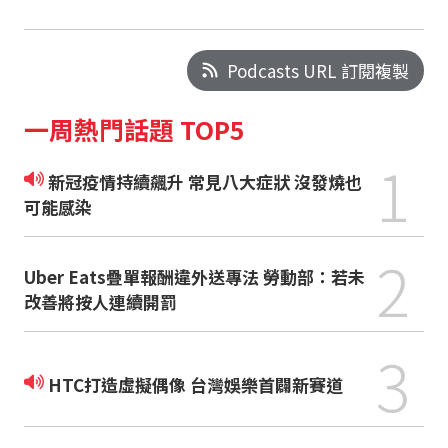
Podcasts URL 訂閱複製
一周熱門話題 TOP5
1
新冠疫情持續飆升 常見八大症狀 沒發燒也
可能感染
2
Uber Eats疊單報酬違外送專法 勞動部：若未
改善將按人連續開罰
3
HTC打造虛擬偶像 台灣娛樂首闢新賽道