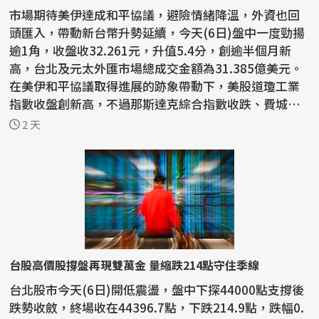
市場期待美伊達成和平協議，避險情緒降溫，外資也回
頭匯入，帶動新台幣升勢延續，今天(6日)盤中一度勁揚
逾1角，收盤收32.261元，升值5.4分，創逾半個月新
高，台北及元太外匯市場總成交金額為31.385億美元。
在美伊和平協議取得進展的跡象帶動下，美股道瓊工業
指數收盤創新高，不過那斯達克綜合指數收跌、費城半
導體...
2 天
台股高價股撐盤再現雙萬金 量縮跌214點守住季線
台北股市今天(6日)開低震盪，盤中下探44000點支撐後
跌勢收斂，終場收在44396.7點，下跌214.9點，跌幅0.