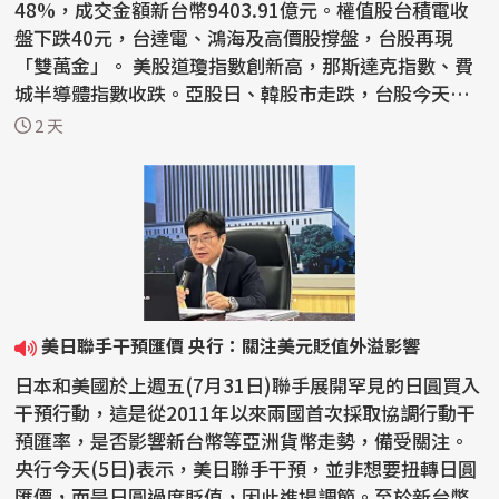
48%，成交金額新台幣9403.91億元。權值股台積電收
盤下跌40元，台達電、鴻海及高價股撐盤，台股再現
「雙萬金」。 美股道瓊指數創新高，那斯達克指數、費
城半導體指數收跌。亞股日、韓股市走跌，台股今天以4
4487點開...
2 天
美日聯手干預匯價 央行：關注美元貶值外溢影響
日本和美國於上週五(7月31日)聯手展開罕見的日圓買入
干預行動，這是從2011年以來兩國首次採取協調行動干
預匯率，是否影響新台幣等亞洲貨幣走勢，備受關注。
央行今天(5日)表示，美日聯手干預，並非想要扭轉日圓
匯價，而是日圓過度貶值，因此進場調節。至於新台幣