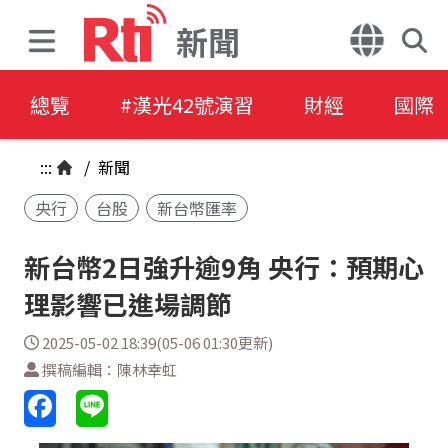
新聞
總覽
#漢光42號演習
財經
國際
:::
/
新聞
央行
台股
新台幣匯率
新台幣2日強升逾9角 央行：預期心
理影響已進場調節
2025-05-02 18:39(05-06 01:30更新)
撰稿編輯：陳林幸虹