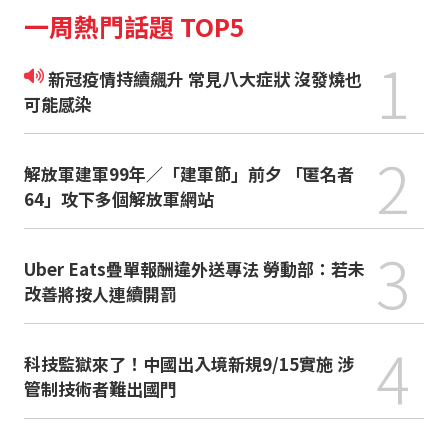
一周熱門話題 TOP5
1
新冠疫情持續飆升 常見八大症狀 沒發燒也
可能感染
2
解放軍建軍99年／「建軍節」前夕 「匿名者
64」攻下多個解放軍網站
3
Uber Eats疊單報酬違外送專法 勞動部：若未
改善將按人連續開罰
4
科技監獄來了！中國出入境新規9/15實施 涉
管制技術者難出國門