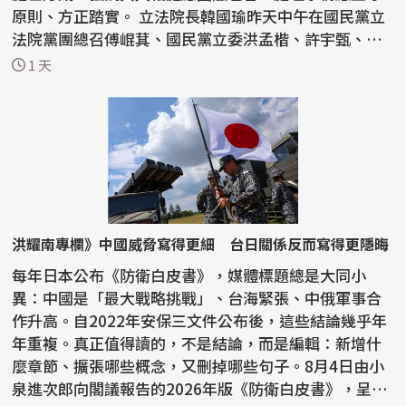
原則、方正踏實。 立法院長韓國瑜昨天中午在國民黨立
法院黨團總召傅崐萁、國民黨立委洪孟楷、許宇甄、林
思銘、...
1 天
洪耀南專欄》中國威脅寫得更細 台日關係反而寫得更隱晦
每年日本公布《防衛白皮書》，媒體標題總是大同小
異：中國是「最大戰略挑戰」、台海緊張、中俄軍事合
作升高。自2022年安保三文件公布後，這些結論幾乎年
年重複。真正值得讀的，不是結論，而是編輯：新增什
麼章節、擴張哪些概念，又刪掉哪些句子。8月4日由小
泉進次郎向閣議報告的2026年版《防衛白皮書》，呈現