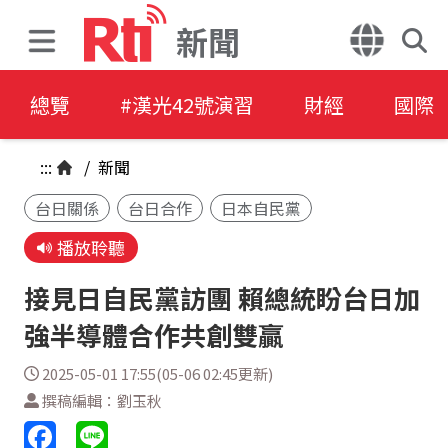
新聞
總覽
#漢光42號演習
財經
國際
:::
/
新聞
台日關係
台日合作
日本自民黨
播放聆聽
接見日自民黨訪團 賴總統盼台日加
強半導體合作共創雙贏
2025-05-01 17:55(05-06 02:45更新)
撰稿編輯：劉玉秋