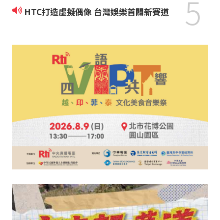
5
HTC打造虛擬偶像 台灣娛樂首闢新賽道