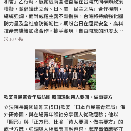
和會」乙行時，感謝這兩團體首度在台灣共同舉辦政策
模擬，並倡議建立台、日、美「民主之盾」合作機制。
總統強調，面對威權主義不斷擴張，台灣將持續強化國
防力量及全社會防衛韌性，期盼台日在經貿安全、高科
技產業繼續加強合作，攜手實現「自由開放的印度太平
洋」...
10 小時
款宴自民黨青年局訪團 韓國瑜勉待人要圓、做事要方
立法院長韓國瑜昨天(5日)款宴「日本自民黨青年局」海
外研修團，與在場青年領袖分享個人從政經驗；他以
「圓形」與「正方形」比喻「待人要圓、做事要方」的
處世方箴，強調與人相處應圓融包容，處理事情應堅守