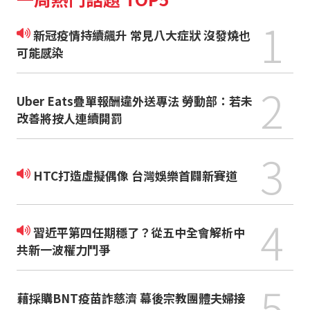
1
新冠疫情持續飆升 常見八大症狀 沒發燒也
可能感染
2
Uber Eats疊單報酬違外送專法 勞動部：若未
改善將按人連續開罰
3
HTC打造虛擬偶像 台灣娛樂首闢新賽道
4
習近平第四任期穩了？從五中全會解析中
共新一波權力鬥爭
5
藉採購BNT疫苗詐慈濟 幕後宗教團體夫婦接