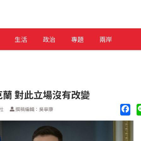
生活
政治
專題
兩岸
蘭 對此立場沒有改變
社
撰稿編輯：吳寧康