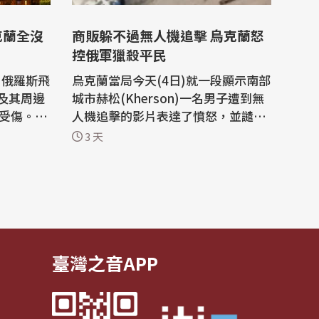
克蘭全沒
商販躲不過無人機追擊 烏克蘭怒
控俄軍獵殺平民
，俄羅斯飛
烏克蘭當局今天(4日)就一段顯示南部
及其周邊
城市赫松(Kherson)一名男子遭到無
傷。 基
人機追擊的影片表達了憤怒，並譴責
發射的飛
這是蓄意針對平民的「獵殺」。 在這
3 天
，迫使基
段法新社無法立即核實的影片中，一
者(Pat
名男子躲在一輛車後，一架遙控的
「第一人稱視角無人機」(first-pers
的攻擊，
on view drone, FPV drone，又稱
以攔截
「沉浸式無人機」)正在追逐他，隨後
引爆...
臺灣之音APP