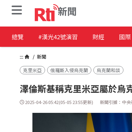
新聞
總覽
#漢光42號演習
財經
國際
:::
/
新聞
克里米亞
俄羅斯入侵烏克蘭
烏克蘭和談
澤倫斯基稱克里米亞屬於烏克
2025-04-26 05:42(05-05 23:55更新)
新聞引據：中央