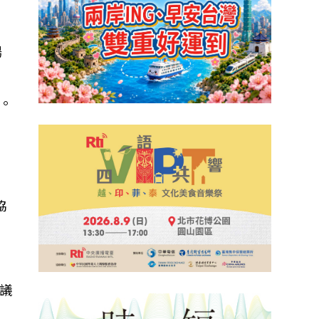
場
。
協
」
議