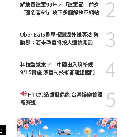
2
解放軍建軍99年／「建軍節」前夕
「匿名者64」攻下多個解放軍網站
3
Uber Eats疊單報酬違外送專法 勞
動部：若未改善將按人連續開罰
4
科技監獄來了！中國出入境新規
9/15實施 涉管制技術者難出國門
5
HTC打造虛擬偶像 台灣娛樂首闢
新賽道
他