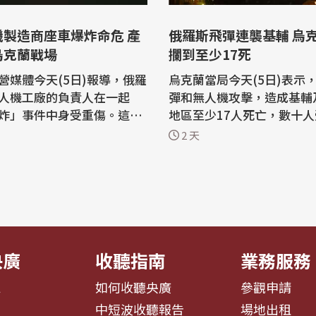
機製造商座車爆炸命危 產
俄羅斯飛彈連襲基輔 烏
烏克蘭戰場
攔到至少17死
營媒體今天(5日)報導，俄羅
烏克蘭當局今天(5日)表示
人機工廠的負責人在一起
彈和無人機攻擊，造成基輔
炸」事件中身受重傷。這似
地區至少17人死亡，數十人受
內第二起針對俄國防務官員
輔無法擊落任何一枚俄羅斯
2 天
法新社報導，35歲
彈。俄羅斯不斷升級的攻擊
ladimir Tkachuk)是設在
輔請求提供更多美國製的愛國
Yekaterinburg)的無人
riot)飛彈攔截器。 近幾個月來，俄羅
raldronzavod的負責人。
斯大幅加強了對烏克蘭首都
商日報」(Kommersant)
通常在短時間內發射大量難
的...
央廣
收聽指南
業務服務
息
如何收聽央廣
參觀申請
告
中短波收聽報告
場地出租