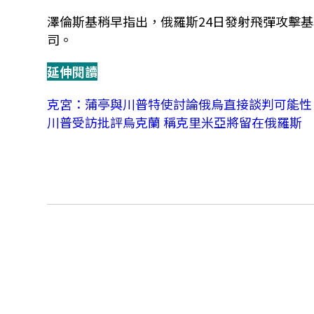
澤倫斯基稍早指出，俄羅斯24日發射飛彈攻擊
司。
延伸閱讀
克宮：蒲亭與川普特使討論俄烏直接談判可能性
川普受訪批評烏克蘭 稱克里米亞將留在俄羅斯