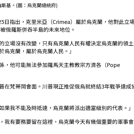
斯基。(圖：烏克蘭總統府)
yy）25日指出，克里米亞（Crimea）屬於烏克蘭，他對此立
年被俄羅斯併吞半島的未來地位。
的立場沒有改變，只有烏克蘭人民有權決定烏克蘭的領土
屬於烏克蘭，屬於烏克蘭人民。」
係，他可能無法參加羅馬天主教教宗方濟各（Pope
普在梵蒂岡會面。川普現正推促俄烏就終結3年戰爭達成
「如果我不能及時抵達，烏克蘭將派出適當級別的代表。
，我有要務要留在這裡，烏克蘭今天有幾個重要的軍事會