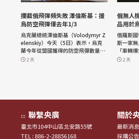
攔截俄飛彈頻失敗 澤倫斯基：援
俄無人
烏防空飛彈僅去年1/3
品用於
烏克蘭總統澤倫斯基（Volodymyr Z
俄羅斯國
elenskiy）今天（5日）表示，烏克
斯一家無
蘭今年從盟國獲得的防空飛彈數量，
「車輛爆
只有去年的三分之一。基輔正積極尋
乎是數日
2 天
2 天
求美國授權，讓烏克蘭自行生產愛國
的暗殺未遂事件。 
者（Patriot）攔截飛彈。 路透社報
的卡查克(V
導，自俄烏戰爭爆發以來，烏克蘭始
葉卡捷琳堡(
終未能取得足夠的愛國者攔截飛彈。
機製造商U
隨著俄羅斯近來加強對烏克蘭首都基
俄羅斯「工
輔和南部...
報導，...
聯繫央廣
關於
:::
臺北市104中山區北安路55號
最新消
TEL : 886-2-28856168
採購公