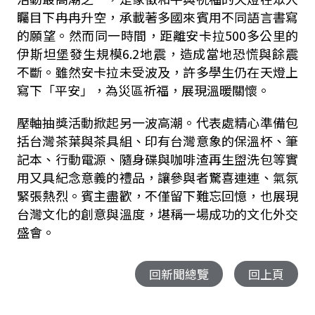
矚目下冉冉升空，承載著多國來賓用不同語言書寫
的願望。然而同一時間，距離安卡拉500多公里的
伊斯坦堡發生規模6.2地震，造成當地恐慌與餘震
不斷。雖然安卡拉未受波及，許多學生仍在天燈上
寫下「平安」，為災區祈福，展現溫暖關懷。
壓軸抽獎活動掀起另一波高潮。代表處精心準備包
括台灣茶葉與茶具組、印有台灣意象的保溫杯、筆
記本、行動電源、隨身碟與咖啡渣再生盥洗包等實
用又具紀念意義的禮品，讓參與者驚喜連連、氣氛
緊張熱烈。賓主盡歡，不僅留下難忘回憶，也展現
台灣文化的創意與溫度，堪稱一場成功的文化外交
盛會。
回新聞總覽
回上頁