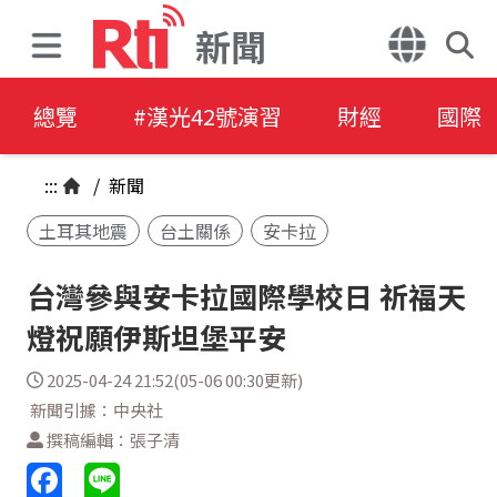
新聞
總覽
#漢光42號演習
財經
國際
:::
/
新聞
土耳其地震
台土關係
安卡拉
台灣參與安卡拉國際學校日 祈福天
燈祝願伊斯坦堡平安
2025-04-24 21:52(05-06 00:30更新)
新聞引據：中央社
撰稿編輯：張子清