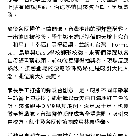
上貼有國旗貼紙，沿途熱情與來賓互動，氣氛歡
騰。
隨後各國攤位陸續開張，台灣推出的現炸鹽酥雞，
一出爐即被秒殺。學生鄭玉喬所準備的天燈上寫有
「和平」「幸福」等祝福語，並繪有台灣「Formo
sa」島嶼與Oasis學校獅形校徽。來賓們踴躍以各
自母語書寫心願，前40位更獲得抽獎券，現場反應
熱烈。接著登場的波霸珍珠奶酪更是吸引大批人
潮，攤位前大排長龍。
家長手工打造的彈珠台創意十足，吸引不同年齡學
生輪番上陣競技；紙蜻蜓以青天白日滿地紅三色設
計，來賓親手DIY後見其飛翔，滿足感十足，也象
徵夢想啟航。台灣攤位瞬間成為全場焦點，吸引來
自校方、師生及各國使節團成員共襄盛舉。
活動最高潮之一，是象徵和平與祝福的天燈在眾人