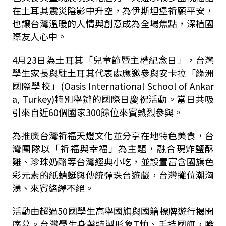
在土耳其震災陰影中升空，為伊斯坦堡祈願平安，
也讓台灣溫暖的人情與創意成為全場焦點，深植國
際友人心中。
4月23日為土耳其「兒童節暨主權紀念日」，台灣
學生家長與駐土耳其代表處應邀參與安卡拉「綠洲
國際學校」(Oasis International School of Ankar
a, Turkey)特別舉辦的國際日慶祝活動。當日共吸
引來自近60個國家300餘位來賓熱烈參與。
為推廣台灣祈福天燈文化並分享在地特色美食，台
灣團隊以「祈福與幸福」為主題，融合現炸鹽酥
雞、珍珠奶酪等台灣經典小吃，並設置富含國旗色
彩元素的紙蜻蜓與傳統彈珠台遊戲，台灣攤位潮洶
湧、來賓絡繹不絕。
活動由超過50國學生高舉國旗與國籍標牌遊行揭開
序幕。台灣學生身著特製形象T恤、手持國旗，臉