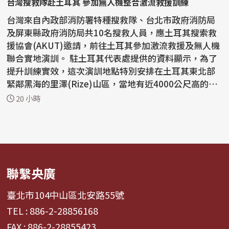
台灣搜救隊赴土耳其 參加無人機整合激流救援訓練
台灣來自內政部消防署特種搜救隊、台北市政府消防局
及屏東縣政府消防局共10名搜救人員，應土耳其搜索救
援協會(AKUT)邀請，前往土耳其參加激流救援及無人機
聯合實地演訓。 駐土耳其代表處提供的資料顯示，為了
提升訓練實效，這次演訓地點特別安排在土耳其東北部
緊鄰黑海的里澤(Rize)山區，當地有近4000公尺高的山
脈，山...
20 小時
聯繫央廣
臺北市104中山區北安路55號
TEL : 886-2-28856168
FAX : 886-2-28855423