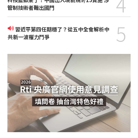
4
管制技術者難出國門
5
習近平第四任期穩了？從五中全會解析中
共新一波權力鬥爭