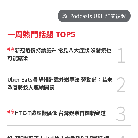
Podcasts URL 訂閱複製
一周熱門話題 TOP5
1
新冠疫情持續飆升 常見八大症狀 沒發燒也
可能感染
2
Uber Eats疊單報酬違外送專法 勞動部：若未
改善將按人連續開罰
3
HTC打造虛擬偶像 台灣娛樂首闢新賽道
科技監獄來了！中國出入境新規9/15實施 涉