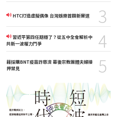
3
HTC打造虛擬偶像 台灣娛樂首闢新賽道
4
習近平第四任期穩了？從五中全會解析中
共新一波權力鬥爭
5
藉採購BNT疫苗詐慈濟 幕後宗教團體夫婦接
押禁見