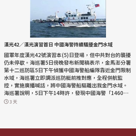
漢光42／漢光演習首日 中國海警持續騷擾金門水域
國軍年度漢光42號演習本(5)日登場，但中共對台的襲擾
仍未停歇。海巡署5日傍晚發布新聞稿表示，金馬澎分署
第十二巡防區5日下午偵獲中國海警船編隊靠近金門限制
水域，海巡署立即調派巡防艇前推對應，全程併航監
控，實施廣播喊話，將中國海警船驅離出我金門水域。
海巡署說明，5日下午14時許，發現中國海警「1460
9」、「...
3 天