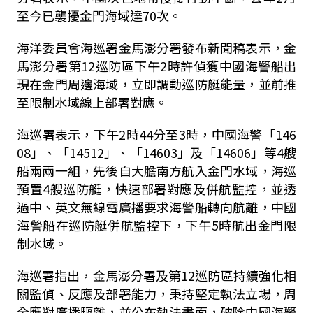
至今已襲擾金門海域達70次。
海洋委員會海巡署金馬澎分署發布新聞稿表示，金
馬澎分署第12巡防區下午2時許偵獲中國海警船出
現在金門周邊海域，立即調動巡防艇能量，並前推
至限制水域線上部署對應。
海巡署表示，下午2時44分至3時，中國海警「146
08」、「14512」、「14603」及「14606」等4艘
船兩兩一組，先後自大膽南方航入金門水域，海巡
預置4艘巡防艇，快速部署對應及併航監控，並透
過中、英文無線電廣播要求海警船轉向航離，中國
海警船在巡防艇併航監控下，下午5時航出金門限
制水域。
海巡署指出，金馬澎分署及第12巡防區持續強化相
關監偵、反應及部署能力，秉持堅定執法立場，周
全應對廣播驅離，並公布執法畫面，破除中國海警