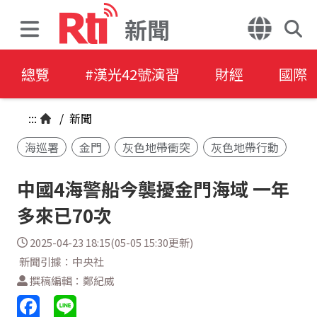
新聞
總覽
#漢光42號演習
財經
國際
:::
/
新聞
海巡署
金門
灰色地帶衝突
灰色地帶行動
中國4海警船今襲擾金門海域 一年
多來已70次
2025-04-23 18:15(05-05 15:30更新)
新聞引據：中央社
撰稿編輯：鄭紀威