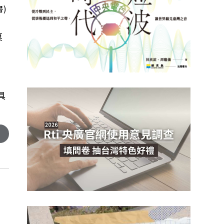
書)
莫
具