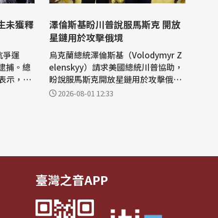
生未獲釋
澤倫斯基盼川普說服馬斯克 開放
星鏈用於攻擊俄境
抗爭運
烏克蘭總統澤倫斯基（Volodymyr Z
逮捕。總
elenskyy）請求美國總統川普協助，
i）表示，懲
盼說服馬斯克開放星鏈用於攻擊俄羅
無益於解
斯境內目標。於此同時，川普對烏軍
2026-08-01 12:33
予原諒。
爭取的愛國者系統似乎有所退卻，改
全國醫學
口表示尚未就此作出決定。 美聯社報
萬名考生
導，烏克蘭總統澤倫斯基希望川普協
長期缺乏
助爭取科技大亨馬斯克（Elon Mus
，他們發
k）同意，讓烏克蘭使用其星鏈（Sta
rlink...
臺灣之音APP