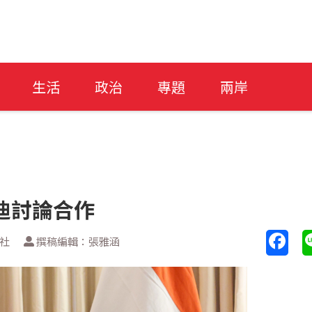
生活
政治
專題
兩岸
迪討論合作
透社
撰稿編輯：張雅涵