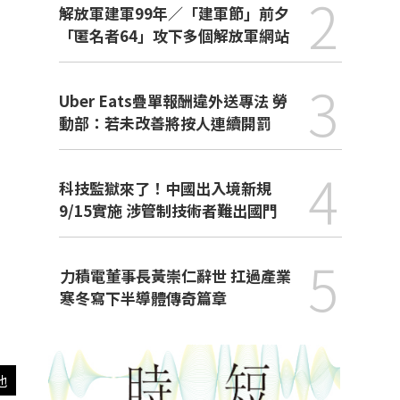
2
解放軍建軍99年／「建軍節」前夕
「匿名者64」攻下多個解放軍網站
3
Uber Eats疊單報酬違外送專法 勞
動部：若未改善將按人連續開罰
4
科技監獄來了！中國出入境新規
9/15實施 涉管制技術者難出國門
5
力積電董事長黃崇仁辭世 扛過產業
寒冬寫下半導體傳奇篇章
他