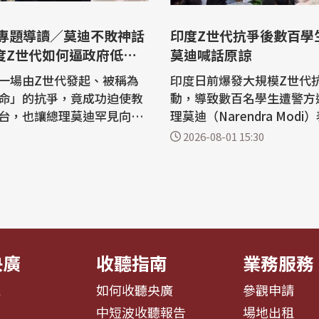
選專題導讀／莫迪不敗神話
印度Z世代抗爭後數百學
度Z世代如何逼政府低
莫迪喊話原諒
一場由Z世代發起、被稱為
印度日前爆發大規模Z世代
命」的抗爭，竟成功迫使教
動，導致數百名學生遭警方
台，也讓總理莫迪罕見向民
理莫迪（Narendra Mod
導火線是國家級考試弊端與
罰學生、強迫他們頻繁出庭
2026-08-01 15:30
困境，但抗議迅速演變成對
決當前的局勢，他希望能給
的不滿宣洩，更被視為莫迪
路透社報導，5月印度發生
峻的政治考驗。 值得注意
院考試試題外洩，導致200
場運動不僅發生在街頭，更
被迫重考。這起事件激怒了
體全面發酵，迷因、短影音
升學與就業機會的印度青年
起「蟑螂...
央廣
收聽指南
業務服務
息
如何收聽央廣
參觀申請
告
中短波收聽報告
場地出租