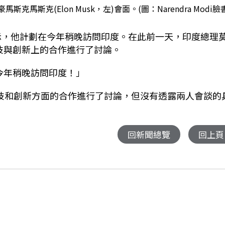
馬斯克馬斯克(Elon Musk，左)會面。(圖：Narendra Modi臉
9日)表示，他計劃在今年稍晚訪問印度。在此前一天，印度總理
對在科技與創新上的合作進行了討論。
今年稍晚訪問印度！」
科技和創新方面的合作進行了討論，但沒有透露兩人會談的
回新聞總覽
回上頁