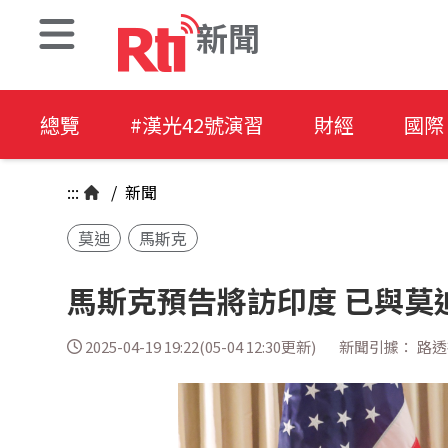
新聞
總覽
#漢光42號演習
財經
國際
:::
/
新聞
莫迪
馬斯克
馬斯克預告將訪印度 已與莫
2025-04-19 19:22(05-04 12:30更新)
新聞引據： 路