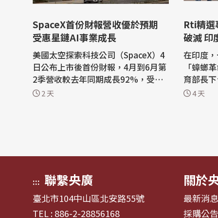
SpaceX首份財報營收優於預期
Rti精
受惠星鏈AI事業成長
破滅 印
頭？
美國太空探索科技公司（SpaceX）4
在印度，
日公布上市後首份財報，4月到6月第
「蟑螂革
2季營收較去年同期成長92%，受惠
育部長下
於「星鏈」衛星網路與人工智慧（A
意讓步。
2 天
4 天
I）事業強勁成長。 路透社報導，科
青年就業
技大亨馬斯克（Elon Musk）創辦的
執政多年
SpaceX報告營收為78億美元，而去
25年來最嚴
年同期為41億美元。根據倫敦證券交
的是，這
易所集團（LSEG）數據，第2季營收
在社群媒
優於市場預期的...
與網路...
聯繫央廣
關於
:::
臺北市104中山區北安路55號
最新消
TEL : 886-2-28856168
採購公