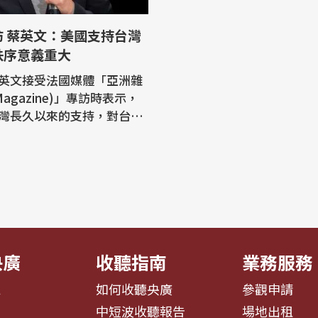
訪 蔡英文：美國支持台灣
秩序意義重大
英文接受法國媒體「亞洲雜
 Magazine)」專訪時表示，
灣長久以來的支持，對台灣
際秩序均具重大意義，她並
主韌性、區域安全、兩岸關
在日益動盪國際環境中的地
日接受法國亞
董尼德(Pierre-Antoine
et)獨家專訪，法文原版刊載於
央廣
收聽指南
業務服務
息
如何收聽央廣
參觀申請
告
中短波收聽報告
場地出租