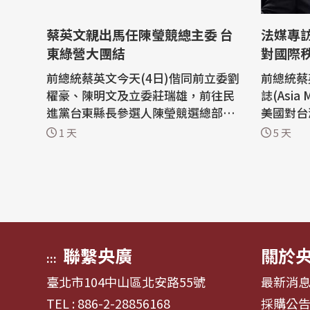
蔡英文親出馬任陳瑩競總主委 台
法媒專
東綠營大團結
對國際
前總統蔡英文今天(4日)偕同前立委劉
前總統蔡
櫂豪、陳明文及立委莊瑞雄，前往民
誌(Asia
進黨台東縣長參選人陳瑩競選總部，
美國對台
宣布受邀出任競總主委，劉櫂豪則擔
及整體國
1 天
5 天
任總幹事；國民黨參選人吳秀華表示
就台灣民
尊重。 蔡英文今天赴台東，上午拜訪
係及台灣
陳瑩競選辦公室，並在會談後一同與
位發表看法。 蔡英文近
媒體會面，陳瑩邀請蔡英文擔任競選
洲雜誌總編輯
總部主任委員、劉櫂豪擔任競選總部
Donn
總幹...
亞洲...
聯繫央廣
關於
:::
臺北市104中山區北安路55號
最新消
TEL : 886-2-28856168
採購公