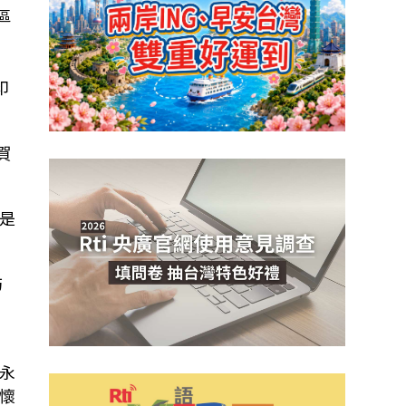
區
印
賀
是
訪
永
懷