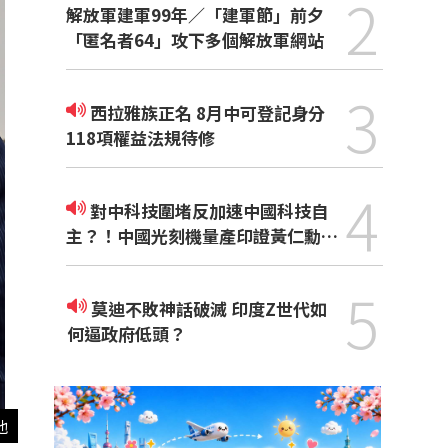
2
解放軍建軍99年／「建軍節」前夕
「匿名者64」攻下多個解放軍網站
3
西拉雅族正名 8月中可登記身分
118項權益法規待修
4
對中科技圍堵反加速中國科技自
主？！中國光刻機量產印證黃仁勳觀
點
5
莫迪不敗神話破滅 印度Z世代如
何逼政府低頭？
他