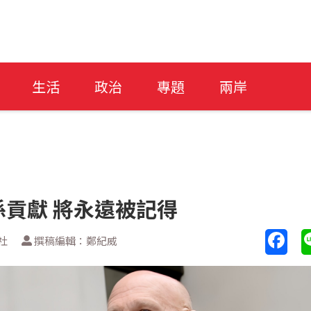
生活
政治
專題
兩岸
貢獻 將永遠被記得
社
撰稿編輯：鄭紀威