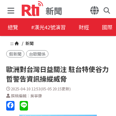
新聞
總覽
#漢光42號演習
財經
國際
:::
/
新聞
假新聞
台歐關係
歐洲對台灣日益關注 駐台特使谷力
哲警告資訊操縱威脅
2025-04-10 12:53(05-05 20:15更新)
撰稿編輯：吳寧康