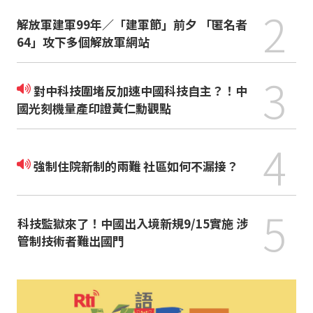
2
解放軍建軍99年／「建軍節」前夕 「匿名者
64」攻下多個解放軍網站
3
對中科技圍堵反加速中國科技自主？！中
國光刻機量產印證黃仁勳觀點
4
強制住院新制的兩難 社區如何不漏接？
5
科技監獄來了！中國出入境新規9/15實施 涉
管制技術者難出國門