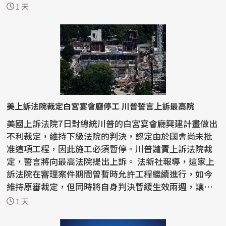
欺...
1 天
美上訴法院裁定白宮宴會廳停工 川普誓言上訴最高院
美國上訴法院7日對總統川普的白宮宴會廳興建計畫做出
不利裁定，維持下級法院的判決，認定由於國會尚未批
准這項工程，因此施工必須暫停。川普譴責上訴法院裁
定，誓言將向最高法院提出上訴。 法新社報導，這家上
訴法院在審理案件期間曾暫時允許工程繼續進行，如今
維持原審裁定，但同時將自身判決暫緩生效兩週，讓川
普有...
1 天