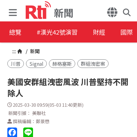
新聞
總覽
#漢光42號演習
財經
國際
:::
/
新聞
川普
Signal
赫格塞斯
群組洩密案
美國安群組洩密風波 川普堅持不開
除人
2025-03-30 09:59(05-03 11:40更新)
新聞引據： 美聯社
撰稿編輯：鄭景懋