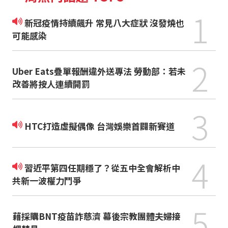
1
新冠疫情持續飆升 常見八大症狀 沒發燒也
可能感染
2
Uber Eats疊單報酬違外送專法 勞動部：若未
改善將按人連續開罰
3
HTC打造虛擬偶像 台灣娛樂首闢新賽道
4
習近平第四任期穩了？從五中全會解析中
共新一波權力鬥爭
5
藉採購BNT疫苗詐慈濟 幕後宗教團體夫婦接