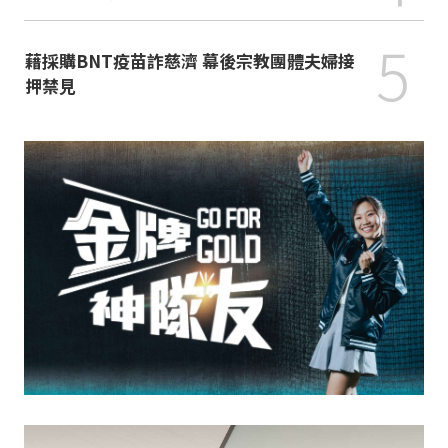
5
藉採購BNT疫苗詐慈濟 幕後宗教團體夫婦接
押禁見