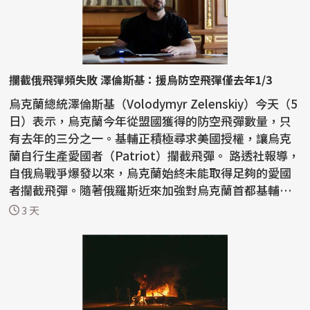
攔截俄飛彈頻失敗 澤倫斯基：援烏防空飛彈僅去年1/3
烏克蘭總統澤倫斯基（Volodymyr Zelenskiy）今天（5
日）表示，烏克蘭今年從盟國獲得的防空飛彈數量，只
有去年的三分之一。基輔正積極尋求美國授權，讓烏克
蘭自行生產愛國者（Patriot）攔截飛彈。 路透社報導，
自俄烏戰爭爆發以來，烏克蘭始終未能取得足夠的愛國
者攔截飛彈。隨著俄羅斯近來加強對烏克蘭首都基輔和
南部...
3 天