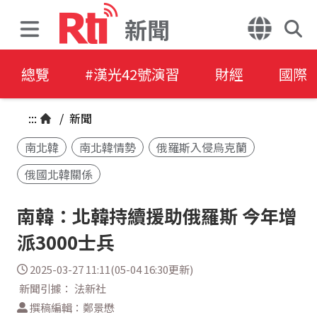
新聞
總覽
#漢光42號演習
財經
國際
:::
/
新聞
南北韓
南北韓情勢
俄羅斯入侵烏克蘭
俄國北韓關係
南韓：北韓持續援助俄羅斯 今年增
派3000士兵
2025-03-27 11:11(05-04 16:30更新)
新聞引據： 法新社
撰稿編輯：鄭景懋