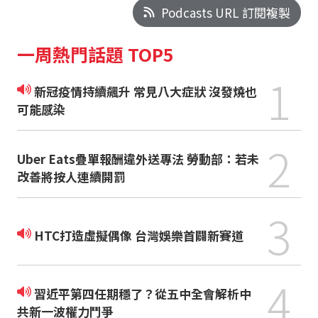
Podcasts URL 訂閱複製
一周熱門話題 TOP5
1
新冠疫情持續飆升 常見八大症狀 沒發燒也
可能感染
2
Uber Eats疊單報酬違外送專法 勞動部：若未
改善將按人連續開罰
3
HTC打造虛擬偶像 台灣娛樂首闢新賽道
4
習近平第四任期穩了？從五中全會解析中
共新一波權力鬥爭