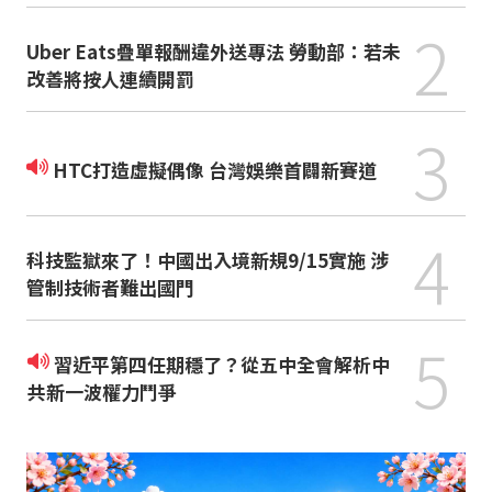
2
Uber Eats疊單報酬違外送專法 勞動部：若未
改善將按人連續開罰
3
HTC打造虛擬偶像 台灣娛樂首闢新賽道
4
科技監獄來了！中國出入境新規9/15實施 涉
管制技術者難出國門
5
習近平第四任期穩了？從五中全會解析中
共新一波權力鬥爭