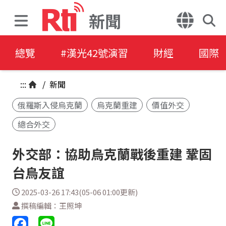
新聞
總覽
#漢光42號演習
財經
國際
:::
/
新聞
俄羅斯入侵烏克蘭
烏克蘭重建
價值外交
總合外交
外交部：協助烏克蘭戰後重建 鞏固
台烏友誼
2025-03-26 17:43(05-06 01:00更新)
撰稿編輯：王照坤