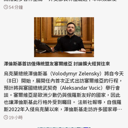
「共生夥伴...
54 分鐘
澤倫斯基首訪俄傳統盟友塞爾維亞 討論擴大經貿往來
烏克蘭總統澤倫斯基（Volodymyr Zelensky）將自今天
（8日）開始，展開任內首次正式出訪塞爾維亞的行程，
預計將與塞國總統武契奇（Aleksandar Vucic）舉行會
談。塞爾維亞是歐洲少數仍與俄羅斯友好的國家，因此
也讓澤倫斯基此行格外受到矚目。 法新社報導，自俄羅
斯2022年入侵烏克蘭以來，澤倫斯基走訪許多國家尋求
支持...
19 小時