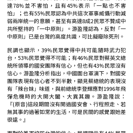
達78%並不害怕，且有45%表示「一點也不害
怕」；也有55%民眾認為中共這次軍事威懾行動減
弱兩岸統一的意願，甚至有高達8成2民眾不贊成中
共所堅持的「一中原則」。游盈隆認為，反對「一
中原則」已是台灣的高度共識，可比擬廢除死刑。
民調也顯示，39%民眾覺得中共可能隨時武力犯
台，53%民眾覺得不可能；有46%民眾對蔡英文總
統所領導的國安團隊有信心，但也有43%民眾沒有
信心。游盈隆分析指出，中國圍台軍演下，對國安
團隊表現有信心者不到半數，顯見蔡總統的表現沒
有「辣台妹」味道，與前總統李登輝應對1996年飛
彈危機時的大開大闔、大異其趣。游盈隆說：
『(原音)這段期間沒有開過國安會、行程照走、若
無其事的過著如常的生活，可是民間的感覺跟她差
很遠。』