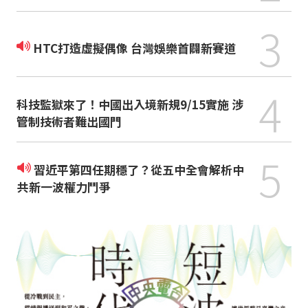
3
HTC打造虛擬偶像 台灣娛樂首闢新賽道
4
科技監獄來了！中國出入境新規9/15實施 涉
管制技術者難出國門
5
習近平第四任期穩了？從五中全會解析中
共新一波權力鬥爭