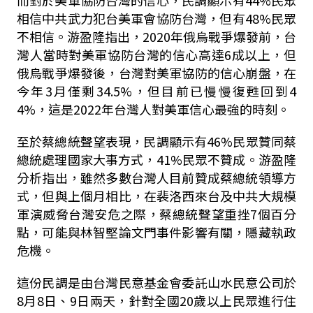
而對於美軍協防台灣的信心，民調顯示有44%民眾
相信中共武力犯台美軍會協防台灣，但有48%民眾
不相信。游盈隆指出，2020年俄烏戰爭爆發前，台
灣人當時對美軍協防台灣的信心高達6成以上，但
俄烏戰爭爆發後，台灣對美軍協防的信心崩盤，在
今年3月僅剩34.5%，但目前已慢慢復甦回到4
4%，這是2022年台灣人對美軍信心最強的時刻。
至於蔡總統聲望表現，民調顯示有46%民眾贊同蔡
總統處理國家大事方式，41%民眾不贊成。游盈隆
分析指出，雖然多數台灣人目前贊成蔡總統領導方
式，但與上個月相比，在裴洛西來台及中共大規模
軍演威脅台灣安危之際，蔡總統聲望重挫7個百分
點，可能與林智堅論文門事件影響有關，隱藏執政
危機。
這份民調是由台灣民意基金會委託山水民意公司於
8月8日、9日兩天，針對全國20歲以上民眾進行住