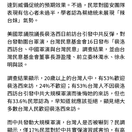
達到威懾促統的預期效果。不過，民眾對國安團隊
表現有信心者未過半，學者認為蔡總統未展現「辣
台妹」氣勢。
美國眾議院議長裴洛西日前訪台引發中共反彈，對
台發動圍台軍演，台灣民意基金會16日發布「裴洛
西訪台、中國軍演與台灣民意」調查結果，並由台
灣民意基金會董事長游盈隆、前立委林濁水、徐永
明與談。
調查結果顯示，20歲以上的台灣人中，有53%歡迎
裴洛西來訪，24%不歡迎；有53%台灣人不因裴洛
西訪台引發中共大規模軍演而後悔她的來訪，但也
有33.6%民眾認為，早知道就應該拒絕，顯見絕大
多數台灣人民歡迎裴洛西來訪。
而中共發動大規模軍演，台灣人是否被嚇到？民調
顯示，僅17%民眾對於中共實彈演習感害怕，有高