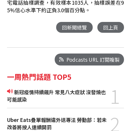
宅電話抽樣調查，有效樣本1035人，抽樣誤差在9
5%信心水準下約正負3.0個百分點。
回新聞總覽
回上頁
Podcasts URL 訂閱複製
一周熱門話題 TOP5
1
新冠疫情持續飆升 常見八大症狀 沒發燒也
可能感染
2
Uber Eats疊單報酬違外送專法 勞動部：若未
改善將按人連續開罰